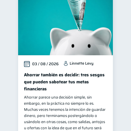
Cuenta Inactiva
1
Finanzas en Pareja
1
Finanzas personales
44
Manejo de deudas
31
Educación financiera
31
Finanzas para jóvenes
30
Linnette Levy
03 / 08 / 2026
Finanzas familiares
25
Inclusión financiera
Ahorrar también es decidir: tres sesgos
22
que pueden sabotear tus metas
Finanzas para mujeres
20
financieras
Seguridad financiera
13
Ahorrar parece una decisión simple, sin
Productos financieros
11
embargo, en la práctica no siempre lo es.
Muchas veces tenemos la intención de guardar
Organización Financiera
10
dinero, pero terminamos postergándolo o
Deudas
usándolo en otras cosas, como salidas, antojos
10
u ofertas con la idea de que en el futuro será
Entidad financiera
8