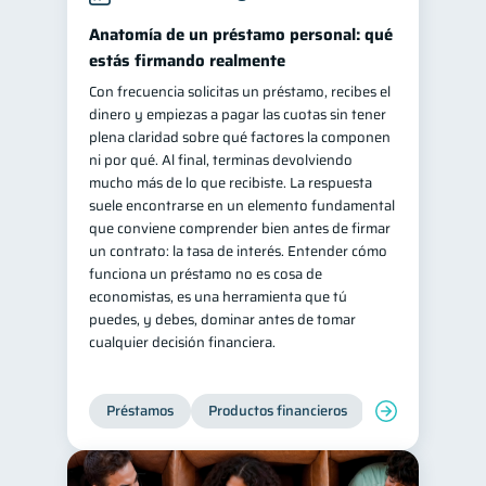
Salud mental
ahorro
Anatomía de un préstamo personal: qué
1
1
estás firmando realmente
Retiro
Doble sueldo
1
1
Con frecuencia solicitas un préstamo, recibes el
Gasto responsable
1
dinero y empiezas a pagar las cuotas sin tener
información financiera
plena claridad sobre qué factores la componen
1
ni por qué. Al final, terminas devolviendo
mucho más de lo que recibiste. La respuesta
suele encontrarse en un elemento fundamental
que conviene comprender bien antes de firmar
un contrato: la tasa de interés. Entender cómo
funciona un préstamo no es cosa de
economistas, es una herramienta que tú
puedes, y debes, dominar antes de tomar
cualquier decisión financiera.
Préstamos
Productos financieros
Manejo de deud