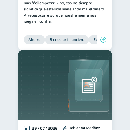
más fácil empezar. Y no, eso no siempre
Préstamos
Ahorro
significa que estemos manejando mal el dinero.
8
8
A veces ocurre porque nuestra mente nos
Consejos
6
juega en contra.
Tarjeta de crédito
6
Historial crediticio
6
Ahorro
Bienestar financiero
Educación financiera
Ciberseguridad
5
Servicios
4
Derechos & Deberes
4
Criptomonedas
2
Inversiones
2
Finanzas Personales
1
Educación Financiera
1
Fraudes
Mipymes
1
1
Información financiera
1
Dahianna Maríñez
29 / 07 / 2026
inversiones
1