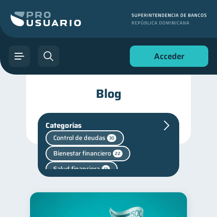
Acceder
Blog
Categorías
Control de deudas
30
Bienestar financiero
22
Salud financiera
12
Superintendencia de Bancos
4
Vacaciones
2
Cuenta Abandonada
2