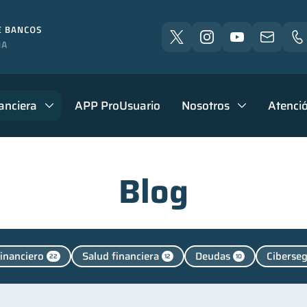
anciera
APP ProUsuario
Nosotros
Atenció
Blog
financiero
Salud financiera
Deudas
Ciberse
22
12
10
Vacaciones
Cuenta Abandonada
Cuenta Inac
4
2
2
 personales
Manejo de deudas
Educación financie
44
31