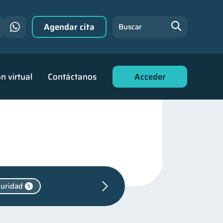
Agendar cita
Buscar
n virtual
Contáctanos
Acceder
guridad
5
tiva
1
ra
31