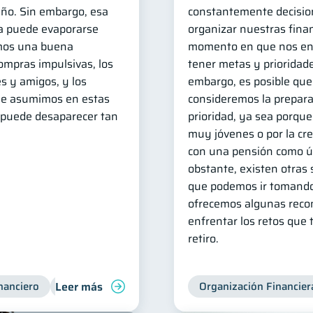
ño. Sin embargo, esa
constantemente decision
a puede evaporarse
organizar nuestras fina
mos una buena
momento en que nos e
compras impulsivas, los
tener metas y prioridade
s y amigos, y los
embargo, es posible que
ue asumimos en estas
consideremos la prepara
a puede desaparecer tan
prioridad, ya sea porq
muy jóvenes o por la cr
con una pensión como ún
obstante, existen otras
que podemos ir tomando
ofrecemos algunas rec
enfrentar los retos que 
retiro.
Leer más
nanciero
Consejos
Organización Financiera
Organización Financier
Finanzas