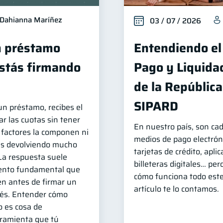
Dahianna Maríñez
03 / 07 / 2026
n préstamo
Entendiendo el
estás firmando
Pago y Liquida
de la Repúblic
SIPARD
un préstamo, recibes el
r las cuotas sin tener
En nuestro país, son ca
 factores la componen ni
medios de pago electróni
nas devolviendo mucho
tarjetas de crédito, apli
 La respuesta suele
billeteras digitales… pe
ento fundamental que
cómo funciona todo est
n antes de firmar un
artículo te lo contamos.
erés. Entender cómo
 es cosa de
ramienta que tú