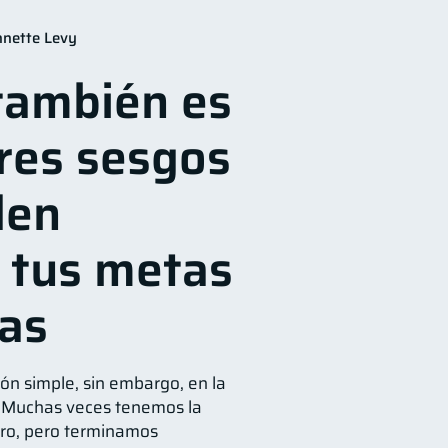
financiera
22
nnette Levy
ización Financiera
10
también es
6
nversiones
2
tres sesgos
Mipymes
1
Gasto responsable
1
den
 tus metas
ras
ón simple, sin embargo, en la
s. Muchas veces tenemos la
ero, pero terminamos