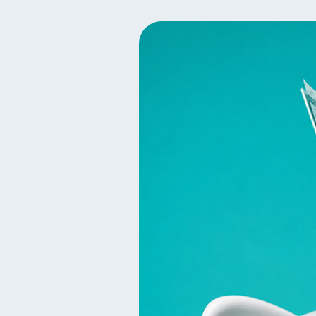
Finanzas para jóvenes
30
Finanzas para mujeres
20
Entidad financiera
Pr
8
Historial crediticio
Ser
6
Finanzas Personales
F
1
Información financiera
1
información financiera
1