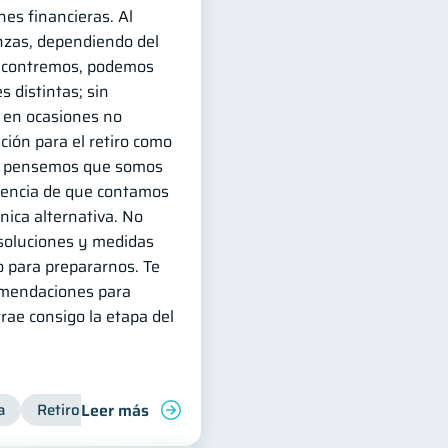
es financieras. Al
nzas, dependiendo del
ncontremos, podemos
s distintas; sin
 en ocasiones no
ción para el retiro como
ue pensemos que somos
eencia de que contamos
ica alternativa. No
 soluciones y medidas
 para prepararnos. Te
omendaciones para
trae consigo la etapa del
Leer más
a
 personales
Retiro
Doble sueldo
Cuenta Abandonada
Gasto responsable