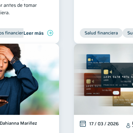
r antes de tomar
iera.
Leer más
s financieros
Manejo de deudas
Bienestar financiero
Salud financiera
Su
Dahianna Mariñez
17 / 03 / 2026