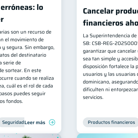
erróneas: lo
Cancelar produc
r
financieros aho
arias son un recurso de
La Superintendencia de 
tan el movimiento de
SB: CSB‑REG‑202500014 
 y segura. Sin embargo,
garantizar que cancelar
datos del destinatario
sea tan simple y accesib
 serie de
disposición fortalece la 
de sortear. En este
usuarios y las usuarias 
ocurre cuando se realiza
dominicano, asegurando
, cuál es el rol de cada
dificulten ni entorpezcan
 pasos puedes seguir
servicios.
los fondos.
Leer más
Seguridad financiera
Productos financieros