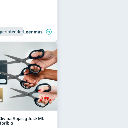
Leer más
perintendencia de Bancos
Control de deudas
Finanzas personales
Divina Rojas y José Ml.
Toribio