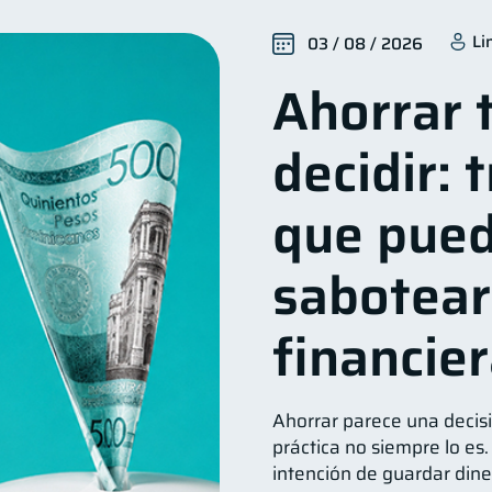
Control de deudas
Finanzas familiares
Inclusión 
30
25
Li
03 / 08 / 2026
Seguridad financiera
Productos financieros
Organ
13
11
Ahorrar 
éstamos
Ahorro
Consejos
Tarjeta de crédito
8
8
6
vicios
Derechos & Deberes
Criptomonedas
I
4
4
2
decidir: 
inanzas en Pareja
Educación Financiera
Fraudes
1
1
1
inversiones
ahorro
Retiro
Doble sueldo
1
1
1
1
que pue
sabotear
financie
Ahorrar parece una decisi
práctica no siempre lo e
intención de guardar din