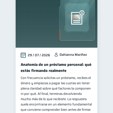
Educación financiera
31
Finanzas para jóvenes
30
Finanzas familiares
25
Inclusión financiera
22
Bienestar financiero
22
Finanzas para mujeres
20
Dahianna Maríñez
29 / 07 / 2026
Seguridad financiera
13
Salud financiera
Anatomía de un préstamo personal: qué
12
estás firmando realmente
Productos financieros
11
Con frecuencia solicitas un préstamo, recibes el
Organización Financiera
10
dinero y empiezas a pagar las cuotas sin tener
Entidad financiera
plena claridad sobre qué factores la componen
8
ni por qué. Al final, terminas devolviendo
Préstamos
Ahorro
8
8
mucho más de lo que recibiste. La respuesta
Consejos
suele encontrarse en un elemento fundamental
6
que conviene comprender bien antes de firmar
Tarjeta de crédito
6