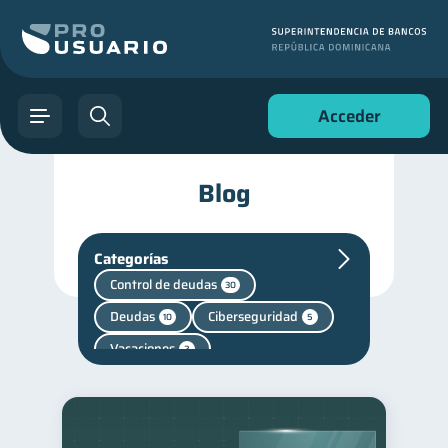
Acceder
Blog
Categorías
Control de deudas
30
Deudas
Ciberseguridad
10
5
Vacaciones
2
Cuenta Inactiva
1
Finanzas personales
44
Manejo de deudas
31