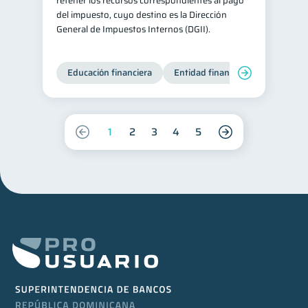
retener los recursos correspondientes al pago
del impuesto, cuyo destino es la Dirección
General de Impuestos Internos (DGII).
Educación financiera
Entidad financiera
Producto
1
2
3
4
5