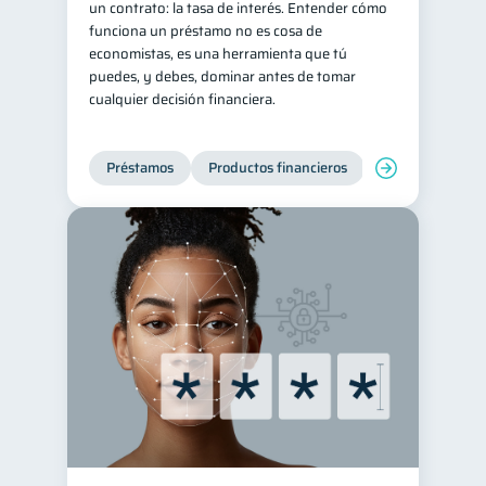
un contrato: la tasa de interés. Entender cómo
funciona un préstamo no es cosa de
Historial crediticio
6
economistas, es una herramienta que tú
Servicios
4
puedes, y debes, dominar antes de tomar
cualquier decisión financiera.
Derechos & Deberes
4
Superintendencia de Bancos
4
Préstamos
Productos financieros
Manejo de deud
Criptomonedas
2
Cuenta Abandonada
2
Inversiones
2
Finanzas Personales
1
Finanzas en Pareja
1
Educación Financiera
1
Fraudes
Mipymes
1
1
Información financiera
1
inversiones
1
Salud mental
ahorro
1
1