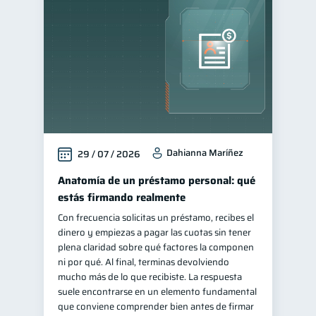
Educación financiera
31
Finanzas para jóvenes
30
Control de deudas
30
Finanzas familiares
25
Inclusión financiera
22
Bienestar financiero
22
Dahianna Maríñez
29 / 07 / 2026
Finanzas para mujeres
20
Salud financiera
Anatomía de un préstamo personal: qué
12
estás firmando realmente
Productos financieros
11
Con frecuencia solicitas un préstamo, recibes el
Organización Financiera
10
dinero y empiezas a pagar las cuotas sin tener
Deudas
plena claridad sobre qué factores la componen
10
ni por qué. Al final, terminas devolviendo
Entidad financiera
8
mucho más de lo que recibiste. La respuesta
Préstamos
Ahorro
suele encontrarse en un elemento fundamental
8
8
que conviene comprender bien antes de firmar
Consejos
6