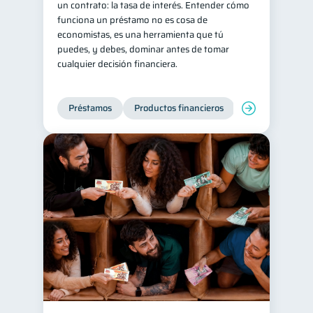
un contrato: la tasa de interés. Entender cómo
funciona un préstamo no es cosa de
Tarjeta de crédito
6
economistas, es una herramienta que tú
Historial crediticio
6
puedes, y debes, dominar antes de tomar
cualquier decisión financiera.
Ciberseguridad
5
Servicios
4
Préstamos
Productos financieros
Manejo de deud
Derechos & Deberes
4
Vacaciones
2
Criptomonedas
2
Cuenta Abandonada
2
Inversiones
2
Finanzas Personales
1
Finanzas en Pareja
1
Educación Financiera
1
Mipymes
1
Información financiera
1