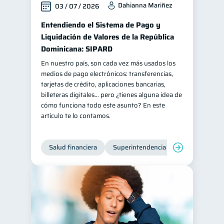
Dahianna Mariñez
03 / 07 / 2026
inversiones
1
Entendiendo el Sistema de Pago y
Salud mental
ahorro
1
1
Liquidación de Valores de la República
Retiro
Doble sueldo
Dominicana: SIPARD
1
1
Gasto responsable
En nuestro país, son cada vez más usados los
1
medios de pago electrónicos: transferencias,
información financiera
1
tarjetas de crédito, aplicaciones bancarias,
billeteras digitales… pero ¿tienes alguna idea de
cómo funciona todo este asunto? En este
artículo te lo contamos.
Salud financiera
Superintendencia de Bancos