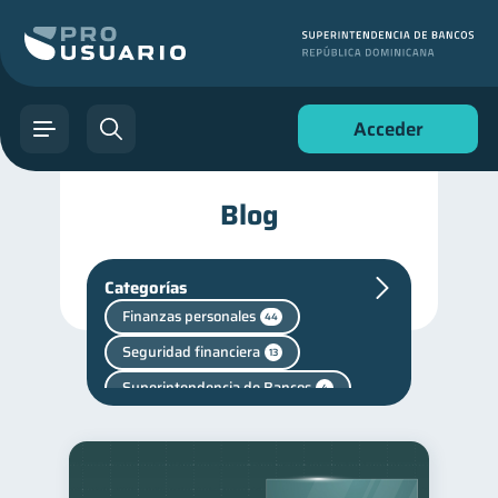
Acceder
Blog
Categorías
Finanzas personales
44
Seguridad financiera
13
Superintendencia de Bancos
4
Cuenta Inactiva
1
Fraudes
1
Manejo de deudas
31