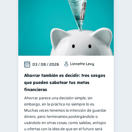
Finanzas personales
44
Manejo de deudas
31
Educación financiera
31
Finanzas para jóvenes
30
Control de deudas
30
Finanzas familiares
25
Linnette Levy
03 / 08 / 2026
Inclusión financiera
22
Bienestar financiero
Ahorrar también es decidir: tres sesgos
22
que pueden sabotear tus metas
Finanzas para mujeres
20
financieras
Seguridad financiera
13
Ahorrar parece una decisión simple, sin
Salud financiera
12
embargo, en la práctica no siempre lo es.
Muchas veces tenemos la intención de guardar
Productos financieros
11
dinero, pero terminamos postergándolo o
Organización Financiera
usándolo en otras cosas, como salidas, antojos
10
u ofertas con la idea de que en el futuro será
Deudas
Préstamos
10
8