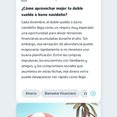
Retiro
Doble sueldo
¿Cómo aprovechar mejor tu doble
1
1
sueldo o bono navideño?
Gasto responsable
1
Cada diciembre, el doble sueldo o bono
información financiera
1
navideño llega como un respiro muy esperado:
una oportunidad para aliviar tensiones
financieras acumuladas durante el año. Sin
embargo, esa sensación de abundancia puede
evaporarse rápidamente si no tenemos una
buena planificación. Entre las compras
impulsivas, los encuentros con familiares y
amigos, y los compromisos sociales que
asumimos en estas fechas, ese dinero extra
puede desaparecer tan rápido como llegó.
Ahorro
Bienestar financiero
Consejos
Organi