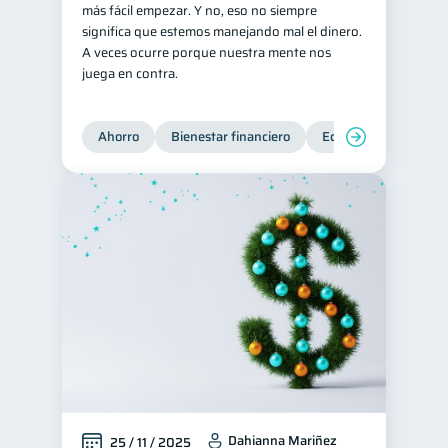
más fácil empezar. Y no, eso no siempre
Tarjeta de crédito
significa que estemos manejando mal el dinero.
6
A veces ocurre porque nuestra mente nos
Historial crediticio
6
juega en contra.
Servicios
4
Derechos & Deberes
4
Ahorro
Bienestar financiero
Educación financiera
Superintendencia de Bancos
4
Criptomonedas
2
Inversiones
2
Finanzas Personales
1
Finanzas en Pareja
1
Educación Financiera
1
Fraudes
Mipymes
1
1
Información financiera
1
inversiones
1
Dahianna Mariñez
25 / 11 / 2025
Salud mental
ahorro
1
1