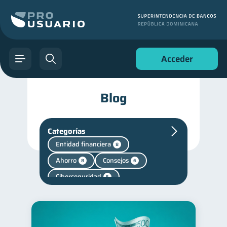
Acceder
Blog
Categorías
Entidad financiera
8
Ahorro
Consejos
8
6
Ciberseguridad
5
Vacaciones
2
Cuenta Abandonada
2
Cuenta Inactiva
1