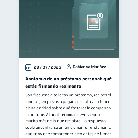
Cuenta Abandonada
2
Cuenta Inactiva
1
Finanzas personales
44
Manejo de deudas
31
Educación financiera
31
Finanzas para jóvenes
30
Dahianna Maríñez
29 / 07 / 2026
Finanzas familiares
25
Inclusión financiera
Anatomía de un préstamo personal: qué
22
estás firmando realmente
Bienestar financiero
22
Con frecuencia solicitas un préstamo, recibes el
Finanzas para mujeres
20
dinero y empiezas a pagar las cuotas sin tener
Seguridad financiera
plena claridad sobre qué factores la componen
13
ni por qué. Al final, terminas devolviendo
Salud financiera
12
mucho más de lo que recibiste. La respuesta
Productos financieros
suele encontrarse en un elemento fundamental
11
que conviene comprender bien antes de firmar
Organización Financiera
10