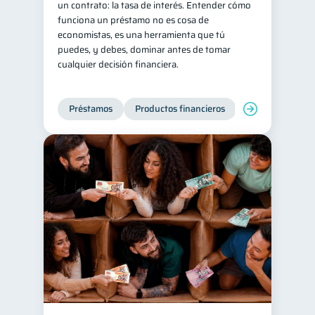
un contrato: la tasa de interés. Entender cómo
funciona un préstamo no es cosa de
Deudas
10
economistas, es una herramienta que tú
Entidad financiera
8
puedes, y debes, dominar antes de tomar
cualquier decisión financiera.
Préstamos
Ahorro
8
8
Tarjeta de crédito
6
Préstamos
Productos financieros
Manejo de deud
Historial crediticio
6
Derechos & Deberes
4
Criptomonedas
2
Inversiones
2
Finanzas Personales
1
Finanzas en Pareja
1
Educación Financiera
1
Fraudes
Mipymes
1
1
Información financiera
1
inversiones
1