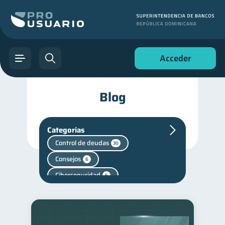
Acceder
Blog
Categorías
Control de deudas
30
Consejos
6
Ciberseguridad
5
Servicios
4
Superintendencia de Bancos
4
Vacaciones
2