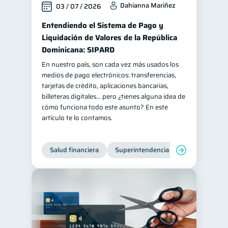
Dahianna Mariñez
03 / 07 / 2026
Salud mental
ahorro
1
1
Entendiendo el Sistema de Pago y
Retiro
Doble sueldo
1
1
Liquidación de Valores de la República
Gasto responsable
Dominicana: SIPARD
1
información financiera
En nuestro país, son cada vez más usados los
1
medios de pago electrónicos: transferencias,
tarjetas de crédito, aplicaciones bancarias,
billeteras digitales… pero ¿tienes alguna idea de
cómo funciona todo este asunto? En este
artículo te lo contamos.
Salud financiera
Superintendencia de Bancos