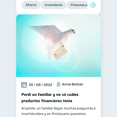
Ahorro
Inversiones
Finanzas para jóvenes
Fi
Annie Borbón
30 / 08 / 2022
Perdí un familiar y no sé cuáles
productos financieros tenía
Al perder un familiar llegan muchas preguntas e
incertidumbre y en ProUsuario queremos