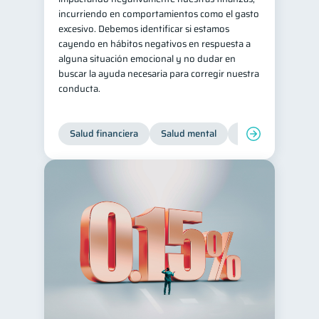
incurriendo en comportamientos como el gasto
Servicios
4
excesivo. Debemos identificar si estamos
Derechos & Deberes
cayendo en hábitos negativos en respuesta a
4
alguna situación emocional y no dudar en
Superintendencia de Bancos
4
buscar la ayuda necesaria para corregir nuestra
conducta.
Vacaciones
2
Criptomonedas
2
Salud financiera
Salud mental
Inclusión financier
Cuenta Abandonada
2
Inversiones
2
Cuenta Inactiva
1
Finanzas Personales
1
Finanzas en Pareja
1
Educación Financiera
1
Fraudes
Mipymes
1
1
Información financiera
1
inversiones
1