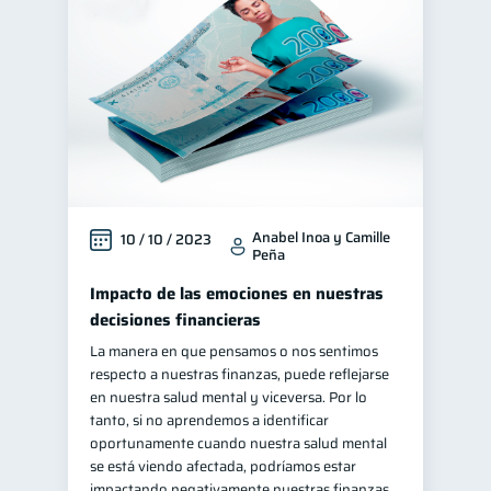
Inclusión financiera
22
Bienestar financiero
22
Finanzas para mujeres
20
Seguridad financiera
13
Salud financiera
12
Productos financieros
11
Anabel Inoa y Camille
10 / 10 / 2023
Organización Financiera
10
Peña
Deudas
10
Impacto de las emociones en nuestras
Entidad financiera
8
decisiones financieras
Préstamos
Ahorro
La manera en que pensamos o nos sentimos
8
8
respecto a nuestras finanzas, puede reflejarse
Consejos
6
en nuestra salud mental y viceversa. Por lo
Tarjeta de crédito
tanto, si no aprendemos a identificar
6
oportunamente cuando nuestra salud mental
Historial crediticio
6
se está viendo afectada, podríamos estar
Ciberseguridad
impactando negativamente nuestras finanzas,
5