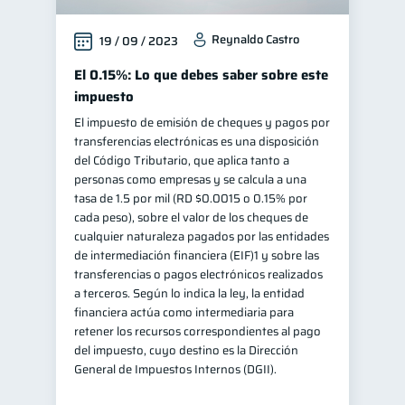
Salud mental
ahorro
1
1
Reynaldo Castro
19 / 09 / 2023
Retiro
Doble sueldo
1
1
El 0.15%: Lo que debes saber sobre este
Gasto responsable
1
impuesto
información financiera
1
El impuesto de emisión de cheques y pagos por
transferencias electrónicas es una disposición
del Código Tributario, que aplica tanto a
personas como empresas y se calcula a una
tasa de 1.5 por mil (RD $0.0015 o 0.15% por
cada peso), sobre el valor de los cheques de
cualquier naturaleza pagados por las entidades
de intermediación financiera (EIF)1 y sobre las
transferencias o pagos electrónicos realizados
a terceros. Según lo indica la ley, la entidad
financiera actúa como intermediaria para
retener los recursos correspondientes al pago
del impuesto, cuyo destino es la Dirección
General de Impuestos Internos (DGII).