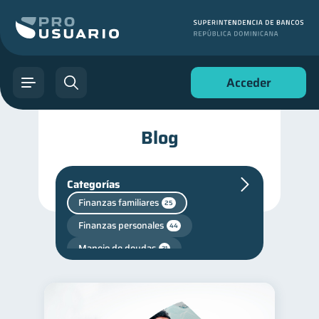
Acceder
Blog
Categorías
Finanzas familiares
25
Finanzas personales
44
Manejo de deudas
31
Educación financiera
31
Finanzas para jóvenes
30
Control de deudas
30