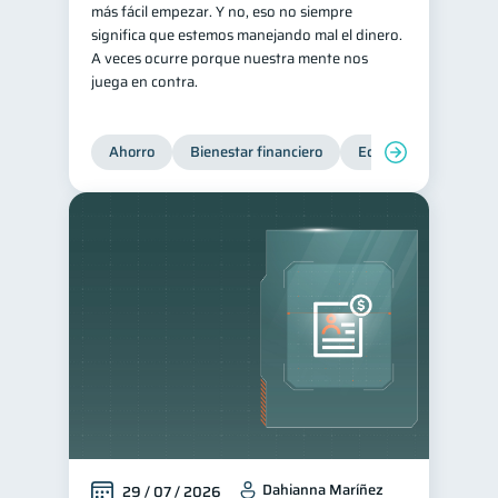
más fácil empezar. Y no, eso no siempre
Servicios
significa que estemos manejando mal el dinero.
4
A veces ocurre porque nuestra mente nos
Derechos & Deberes
4
juega en contra.
Superintendencia de Bancos
4
Vacaciones
2
Ahorro
Bienestar financiero
Educación financiera
Criptomonedas
2
Cuenta Abandonada
2
Inversiones
2
Cuenta Inactiva
1
Finanzas Personales
1
Finanzas en Pareja
1
Educación Financiera
1
Fraudes
Mipymes
1
1
Información financiera
1
Dahianna Maríñez
29 / 07 / 2026
Salud mental
ahorro
1
1