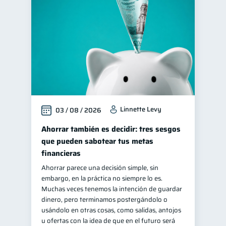
Educación financiera
31
Finanzas para jóvenes
30
Control de deudas
30
Finanzas familiares
25
Inclusión financiera
22
Seguridad financiera
13
Linnette Levy
03 / 08 / 2026
Salud financiera
12
Organización Financiera
Ahorrar también es decidir: tres sesgos
10
que pueden sabotear tus metas
Deudas
10
financieras
Entidad financiera
8
Ahorrar parece una decisión simple, sin
Préstamos
Ahorro
8
8
embargo, en la práctica no siempre lo es.
Muchas veces tenemos la intención de guardar
Tarjeta de crédito
6
dinero, pero terminamos postergándolo o
Historial crediticio
usándolo en otras cosas, como salidas, antojos
6
u ofertas con la idea de que en el futuro será
Ciberseguridad
5