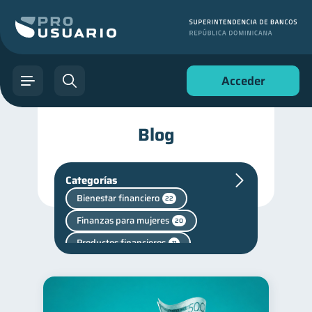
Acceder
Blog
Categorías
Bienestar financiero
22
Finanzas para mujeres
20
Productos financieros
11
Consejos
inversiones
6
1
Finanzas personales
44
Manejo de deudas
31