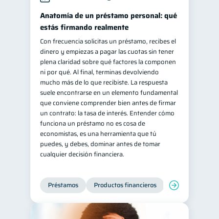
Retiro
Doble sueldo
Anatomía de un préstamo personal: qué
1
1
estás firmando realmente
Gasto responsable
1
Con frecuencia solicitas un préstamo, recibes el
información financiera
1
dinero y empiezas a pagar las cuotas sin tener
plena claridad sobre qué factores la componen
ni por qué. Al final, terminas devolviendo
mucho más de lo que recibiste. La respuesta
suele encontrarse en un elemento fundamental
que conviene comprender bien antes de firmar
un contrato: la tasa de interés. Entender cómo
funciona un préstamo no es cosa de
economistas, es una herramienta que tú
puedes, y debes, dominar antes de tomar
cualquier decisión financiera.
Préstamos
Productos financieros
Manejo de deud