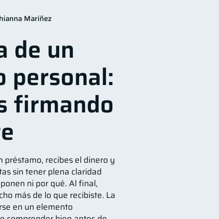
Entidad financiera
8
hianna Maríñez
ridad
Servicios
5
4
a de un
das
2
Finanzas en Pareja
1
 personal:
lud mental
1
iera
1
s firmando
te
n préstamo, recibes el dinero y
as sin tener plena claridad
onen ni por qué. Al final,
ho más de lo que recibiste. La
rse en un elemento
e comprender bien antes de