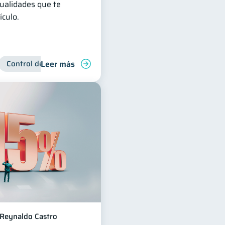
ualidades que te
culo.
Leer más
Control de deudas
Manejo de deudas
Derechos & Debe
Reynaldo Castro