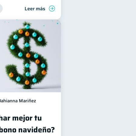
Leer más
Dahianna Mariñez
ar mejor tu
 bono navideño?