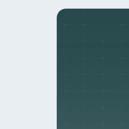
Seguridad financiera
S
13
Préstamos
Ahorro
8
8
Derechos & Deberes
S
4
Cuenta Abandonada
I
2
Educación Financiera
1
ahorro
Retiro
D
1
1