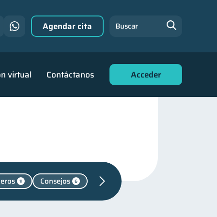
Agendar cita
Buscar
n virtual
Contáctanos
Acceder
ieros
Consejos
11
6
31
 financiero
22