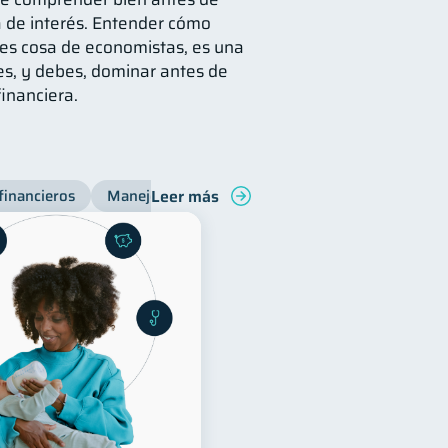
sa de interés. Entender cómo
es cosa de economistas, es una
s, y debes, dominar antes de
financiera.
Leer más
financieros
Manejo de deudas
Bienestar financiero
C