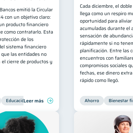
Cada diciembre, el dobl
ancos emitió la Circular
llega como un respiro 
con un objetivo claro:
oportunidad para aliviar
un producto financiero
acumuladas durante el 
le como contratarlo. Esta
sensación de abundanci
protección de los
rápidamente si no ten
del sistema financiero
planificación. Entre las 
que las entidades no
encuentros con familiare
 el cierre de productos y
compromisos sociales q
fechas, ese dinero extr
rápido como llegó.
Leer más
Educación financiera
Superintendencia de Bancos
Ahorro
Bienestar f