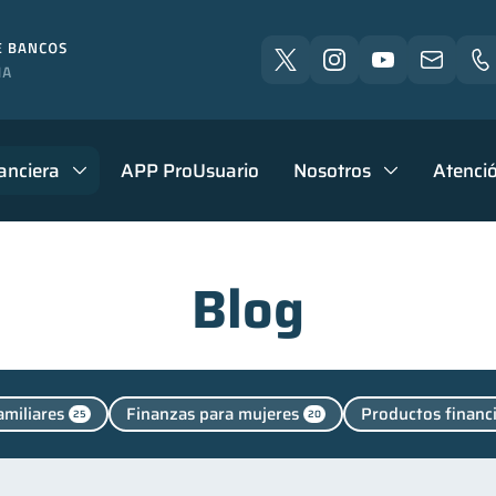
anciera
APP ProUsuario
Nosotros
Atenció
Blog
amiliares
Finanzas para mujeres
Productos financ
25
20
personales
Manejo de deudas
Educación financiera
44
31
Control de deudas
Inclusión financiera
Bienestar
30
22