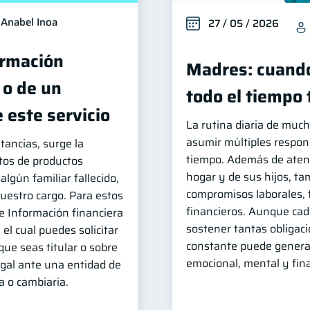
Anabel Inoa
27 / 05 / 2026
ormación
Madres: cuando
 o de un
todo el tiempo
 este servicio
La rutina diaria de muc
asumir múltiples respon
tancias, surge la
tiempo. Además de atend
tos de productos
hogar y de sus hijos, t
algún familiar fallecido,
compromisos laborales, 
uestro cargo. Para estos
financieros. Aunque cada
 de Información financiera
sostener tantas obligac
el cual puedes solicitar
constante puede genera
que seas titular o sobre
emocional, mental y fina
egal ante una entidad de
a o cambiaria.