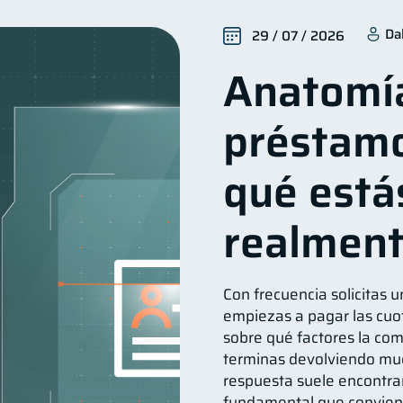
alud financiera
Organización Financiera
Deudas
12
10
10
Da
29 / 07 / 2026
Tarjeta de crédito
Historial crediticio
Cibersegu
6
6
Anatomí
uperintendencia de Bancos
Vacaciones
Criptomone
4
2
nversiones
Cuenta Inactiva
Finanzas Personales
2
1
1
préstamo
Fraudes
Mipymes
Información financiera
Sa
1
1
1
oble sueldo
Gasto responsable
información financ
1
1
qué está
realmen
Con frecuencia solicitas u
empiezas a pagar las cuot
sobre qué factores la comp
terminas devolviendo muc
respuesta suele encontra
fundamental que convien