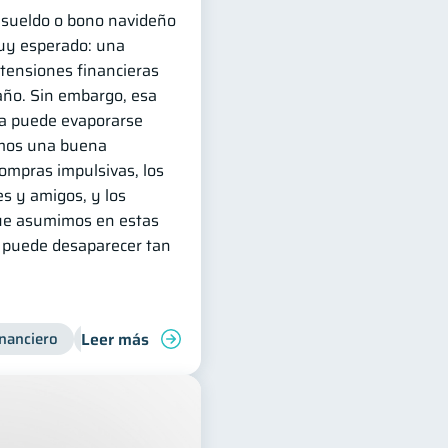
e sueldo o bono navideño
muy esperado: una
 tensiones financieras
año. Sin embargo, esa
a puede evaporarse
emos una buena
compras impulsivas, los
s y amigos, y los
ue asumimos en estas
a puede desaparecer tan
Leer más
inanciero
Consejos
Organización Financiera
Finanzas