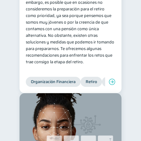
embargo, es posible que en ocasiones no
consideremos la preparación para el retiro
Préstamos
Ahorro
8
8
como prioridad, ya sea porque pensemos que
Consejos
6
somos muy jóvenes o por la creencia de que
contamos con una pensión como única
Tarjeta de crédito
6
alternativa. No obstante, existen otras
Historial crediticio
6
soluciones y medidas que podemos ir tomando
para prepararnos. Te ofrecemos algunas
Derechos & Deberes
4
recomendaciones para enfrentar los retos que
Superintendencia de Bancos
4
trae consigo la etapa del retiro.
Cuenta Abandonada
2
Inversiones
2
Organización Financiera
Retiro
Cuenta Abandona
Cuenta Inactiva
1
Finanzas Personales
1
Educación Financiera
1
Fraudes
Mipymes
1
1
Información financiera
1
inversiones
ahorro
1
1