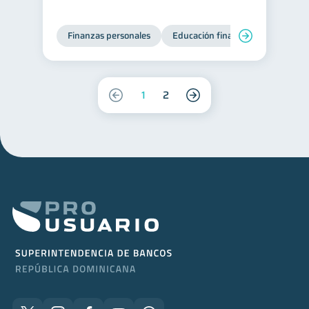
Finanzas personales
Educación financiera
Bienest
1
2