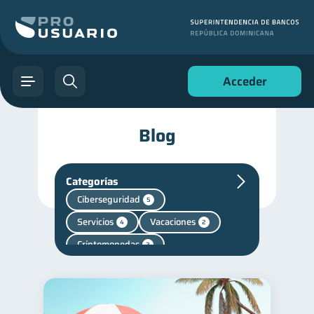
Acceder
Blog
Categorías
Ciberseguridad
5
Servicios
Vacaciones
4
2
Criptomonedas
2
Finanzas en Pareja
1
Salud mental
Retiro
1
1
Finanzas personales
44