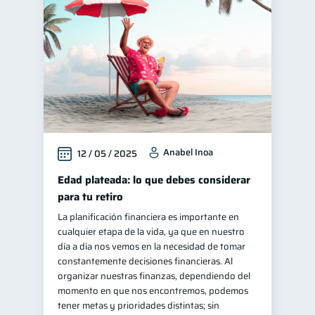
Manejo de deudas
31
Educación financiera
31
Finanzas para jóvenes
30
Control de deudas
30
Finanzas familiares
25
Inclusión financiera
22
Anabel Inoa
12 / 05 / 2025
Bienestar financiero
22
Finanzas para mujeres
Edad plateada: lo que debes considerar
20
para tu retiro
Seguridad financiera
13
La planificación financiera es importante en
Salud financiera
12
cualquier etapa de la vida, ya que en nuestro
Productos financieros
día a día nos vemos en la necesidad de tomar
11
constantemente decisiones financieras. Al
Organización Financiera
10
organizar nuestras finanzas, dependiendo del
Deudas
momento en que nos encontremos, podemos
10
tener metas y prioridades distintas; sin
Entidad financiera
8