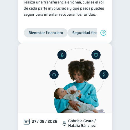
realiza una transferencia errónea, cuál es el rol
de cada parte involucrada y qué pasos puedes
Derechos & Deberes
4
seguir para intentar recuperar los fondos.
Superintendencia de Bancos
4
Vacaciones
2
Bienestar financiero
Seguridad financiera
Criptomonedas
2
Cuenta Abandonada
2
Inversiones
2
Cuenta Inactiva
1
Finanzas Personales
1
Finanzas en Pareja
1
Educación Financiera
1
Fraudes
Mipymes
1
1
Información financiera
1
inversiones
1
Gabriela Geara /
27 / 05 / 2026
Natalia Sánchez
Salud mental
ahorro
1
1