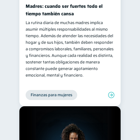
Madres: cuando ser fuertes todo el
Retiro
Doble sueldo
1
1
tiempo también cansa
Gasto responsable
1
La rutina diaria de muchas madres implica
información financiera
asumir múltiples responsabilidades al mismo
1
tiempo. Además de atender las necesidades del
hogar y de sus hijos, también deben responder
a compromisos laborales, familiares, personales
y financieros. Aunque cada realidad es distinta,
sostener tantas obligaciones de manera
constante puede generar agotamiento
emocional, mental y financiero.
Finanzas para mujeres