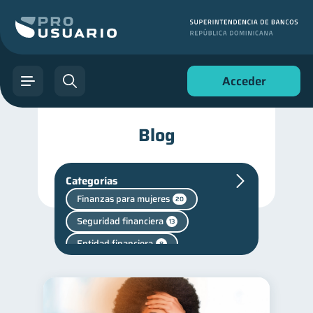
Acceder
Blog
Categorías
Finanzas para mujeres
20
Seguridad financiera
13
Entidad financiera
8
Ciberseguridad
5
Finanzas personales
44
Manejo de deudas
31