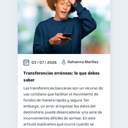
Educación financiera
31
Finanzas para jóvenes
30
Control de deudas
30
Finanzas familiares
25
Inclusión financiera
22
Bienestar financiero
22
Dahianna Mariñez
03 / 07 / 2026
Salud financiera
12
Productos financieros
Transferencias erróneas: lo que debes
11
saber
Organización Financiera
10
Las transferencias bancarias son un recurso de
Deudas
Préstamos
10
8
uso cotidiano que facilitan el movimiento de
Ahorro
Consejos
fondos de manera rápida y segura. Sin
8
6
embargo, un error al ingresar los datos del
Tarjeta de crédito
6
destinatario puede desencadenar una serie de
Historial crediticio
inconvenientes difíciles de sortear. En este
6
artículo explicamos qué ocurre cuando se
Servicios
4