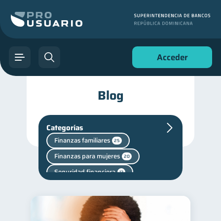
Acceder
Blog
Categorías
Finanzas familiares
25
Finanzas para mujeres
20
Seguridad financiera
13
Entidad financiera
8
Ciberseguridad
5
Criptomonedas
2