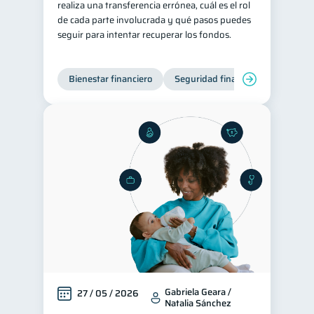
realiza una transferencia errónea, cuál es el rol
de cada parte involucrada y qué pasos puedes
Servicios
4
seguir para intentar recuperar los fondos.
Derechos & Deberes
4
Superintendencia de Bancos
4
Bienestar financiero
Seguridad financiera
Vacaciones
2
Cuenta Abandonada
2
Inversiones
2
Cuenta Inactiva
1
Finanzas Personales
1
Finanzas en Pareja
1
Educación Financiera
1
Fraudes
Mipymes
1
1
Información financiera
1
inversiones
1
Gabriela Geara /
27 / 05 / 2026
Natalia Sánchez
Salud mental
ahorro
1
1