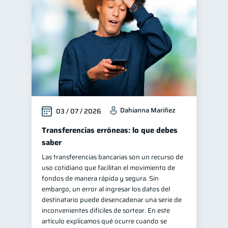
Finanzas personales
44
Manejo de deudas
31
Educación financiera
31
Finanzas para jóvenes
30
Control de deudas
30
Inclusión financiera
22
Dahianna Mariñez
03 / 07 / 2026
Bienestar financiero
22
Salud financiera
Transferencias erróneas: lo que debes
12
saber
Productos financieros
11
Las transferencias bancarias son un recurso de
Organización Financiera
10
uso cotidiano que facilitan el movimiento de
Deudas
Préstamos
fondos de manera rápida y segura. Sin
10
8
embargo, un error al ingresar los datos del
Ahorro
Consejos
8
6
destinatario puede desencadenar una serie de
Tarjeta de crédito
inconvenientes difíciles de sortear. En este
6
artículo explicamos qué ocurre cuando se
Historial crediticio
6