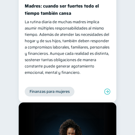
Madres: cuando ser fuertes todo el
Retiro
Doble sueldo
1
1
tiempo también cansa
Gasto responsable
1
La rutina diaria de muchas madres implica
información financiera
asumir múltiples responsabilidades al mismo
1
tiempo. Además de atender las necesidades del
hogar y de sus hijos, también deben responder
a compromisos laborales, familiares, personales
y financieros. Aunque cada realidad es distinta,
sostener tantas obligaciones de manera
constante puede generar agotamiento
emocional, mental y financiero.
Finanzas para mujeres