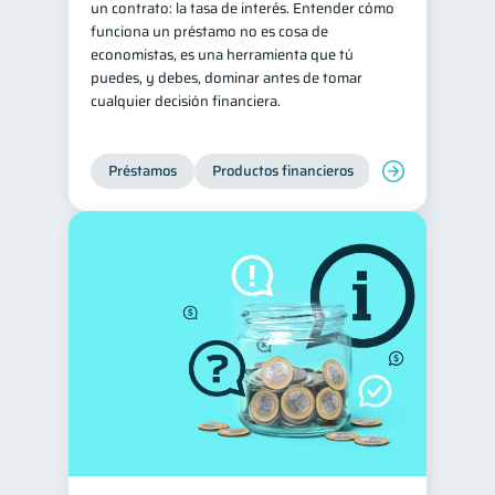
un contrato: la tasa de interés. Entender cómo
funciona un préstamo no es cosa de
Tarjeta de crédito
6
economistas, es una herramienta que tú
Historial crediticio
6
puedes, y debes, dominar antes de tomar
cualquier decisión financiera.
Derechos & Deberes
4
Superintendencia de Bancos
4
Préstamos
Productos financieros
Manejo de deud
Cuenta Abandonada
2
Inversiones
2
Cuenta Inactiva
1
Finanzas Personales
1
Finanzas en Pareja
1
Educación Financiera
1
Fraudes
Mipymes
1
1
Información financiera
1
inversiones
1
Salud mental
ahorro
1
1