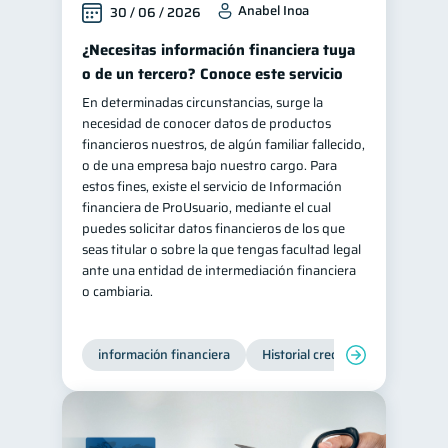
Anabel Inoa
30 / 06 / 2026
Retiro
Doble sueldo
1
1
¿Necesitas información financiera tuya
Gasto responsable
1
o de un tercero? Conoce este servicio
información financiera
1
En determinadas circunstancias, surge la
necesidad de conocer datos de productos
financieros nuestros, de algún familiar fallecido,
o de una empresa bajo nuestro cargo. Para
estos fines, existe el servicio de Información
financiera de ProUsuario, mediante el cual
puedes solicitar datos financieros de los que
seas titular o sobre la que tengas facultad legal
ante una entidad de intermediación financiera
o cambiaria.
información financiera
Historial crediticio
Producto