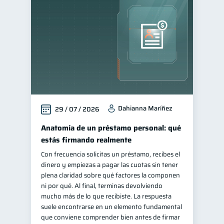
Educación financiera
31
Finanzas para jóvenes
30
Control de deudas
30
Finanzas familiares
25
Inclusión financiera
22
Bienestar financiero
22
Dahianna Maríñez
29 / 07 / 2026
Finanzas para mujeres
20
Seguridad financiera
Anatomía de un préstamo personal: qué
13
estás firmando realmente
Salud financiera
12
Con frecuencia solicitas un préstamo, recibes el
Organización Financiera
10
dinero y empiezas a pagar las cuotas sin tener
Deudas
plena claridad sobre qué factores la componen
10
ni por qué. Al final, terminas devolviendo
Entidad financiera
8
mucho más de lo que recibiste. La respuesta
Préstamos
Ahorro
suele encontrarse en un elemento fundamental
8
8
que conviene comprender bien antes de firmar
Consejos
6