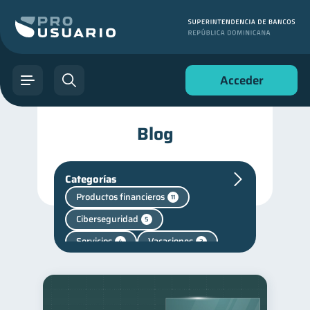
Acceder
Blog
Categorías
Productos financieros
11
Ciberseguridad
5
Servicios
Vacaciones
4
2
Criptomonedas
2
Finanzas personales
44
Manejo de deudas
31