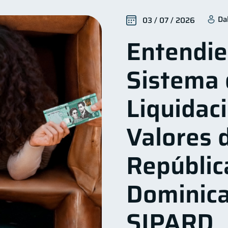
Finanzas para mujeres
Seguridad financiera
Produc
20
13
Da
03 / 07 / 2026
Deudas
Entidad financiera
Préstamos
Ah
10
8
8
Entendie
icios
Derechos & Deberes
Superintendencia de Ba
4
4
a Abandonada
Inversiones
Cuenta Inactiva
F
2
2
1
Sistema 
Mipymes
Información financiera
inversiones
1
1
1
Gasto responsable
información financiera
1
1
Liquidac
Valores d
Repúblic
Dominica
SIPARD