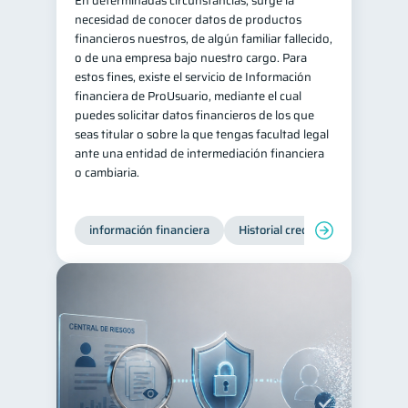
En determinadas circunstancias, surge la
necesidad de conocer datos de productos
Información financiera
1
financieros nuestros, de algún familiar fallecido,
Salud mental
Retiro
o de una empresa bajo nuestro cargo. Para
1
1
estos fines, existe el servicio de Información
Doble sueldo
1
financiera de ProUsuario, mediante el cual
Gasto responsable
puedes solicitar datos financieros de los que
1
seas titular o sobre la que tengas facultad legal
información financiera
1
ante una entidad de intermediación financiera
o cambiaria.
información financiera
Historial crediticio
Producto