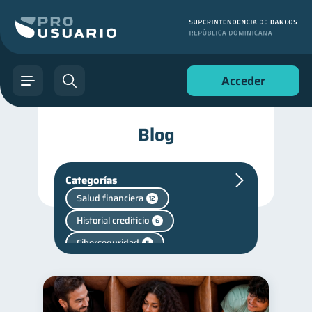
Acceder
Blog
Categorías
Salud financiera
12
Historial crediticio
6
Ciberseguridad
5
Finanzas en Pareja
1
Fraudes
inversiones
1
1
ahorro
1