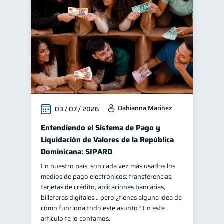
Finanzas personales
44
Manejo de deudas
31
Educación financiera
31
Finanzas para jóvenes
30
Control de deudas
30
Finanzas familiares
25
Dahianna Mariñez
03 / 07 / 2026
Inclusión financiera
22
Bienestar financiero
Entendiendo el Sistema de Pago y
22
Liquidación de Valores de la República
Finanzas para mujeres
20
Dominicana: SIPARD
Seguridad financiera
13
En nuestro país, son cada vez más usados los
Productos financieros
11
medios de pago electrónicos: transferencias,
tarjetas de crédito, aplicaciones bancarias,
Organización Financiera
10
billeteras digitales… pero ¿tienes alguna idea de
Deudas
cómo funciona todo este asunto? En este
10
artículo te lo contamos.
Entidad financiera
8