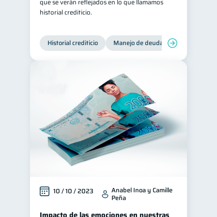
que se verán reflejados en lo que llamamos
historial crediticio.
Historial crediticio
Manejo de deudas
Control de 
Anabel Inoa y Camille
10 / 10 / 2023
Peña
Impacto de las emociones en nuestras