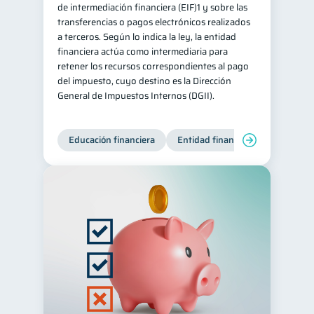
de intermediación financiera (EIF)1 y sobre las
transferencias o pagos electrónicos realizados
a terceros. Según lo indica la ley, la entidad
financiera actúa como intermediaria para
retener los recursos correspondientes al pago
del impuesto, cuyo destino es la Dirección
General de Impuestos Internos (DGII).
Educación financiera
Entidad financiera
Producto