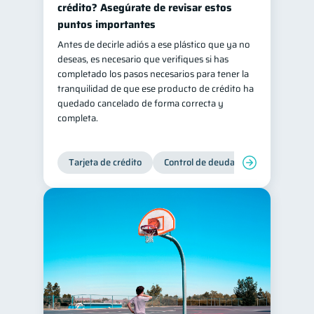
crédito? Asegúrate de revisar estos
Retiro
Doble sueldo
1
1
puntos importantes
Gasto responsable
Antes de decirle adiós a ese plástico que ya no
1
deseas, es necesario que verifiques si has
información financiera
1
completado los pasos necesarios para tener la
tranquilidad de que ese producto de crédito ha
quedado cancelado de forma correcta y
completa.
Tarjeta de crédito
Control de deudas