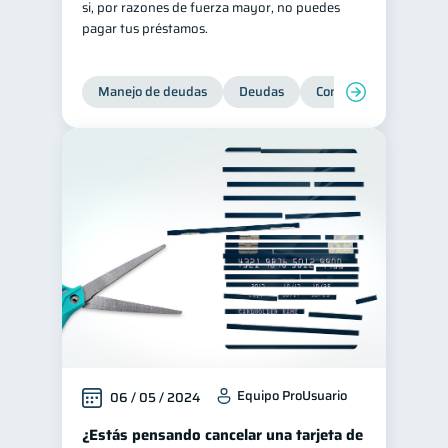
si, por razones de fuerza mayor, no puedes
pagar tus préstamos.
Ciberseguridad
5
Servicios
4
Manejo de deudas
Deudas
Control de deudas
Derechos & Deberes
4
Superintendencia de Bancos
4
Vacaciones
2
Criptomonedas
2
Inversiones
2
Finanzas Personales
1
Finanzas en Pareja
1
Educación Financiera
1
Fraudes
Mipymes
1
1
Información financiera
1
Equipo ProUsuario
06 / 05 / 2024
inversiones
1
¿Estás pensando cancelar una tarjeta de
Salud mental
ahorro
1
1