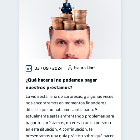
Cuenta Inactiva
1
Finanzas personales
44
Manejo de deudas
31
Educación financiera
31
Finanzas para jóvenes
30
Finanzas familiares
25
Isaura Llort
03 / 09 / 2024
Inclusión financiera
22
Seguridad financiera
¿Qué hacer si no podemos pagar
13
nuestros préstamos?
Salud financiera
12
La vida está llena de sorpresas, y algunas veces
Organización Financiera
10
nos encontramos en momentos financieros
Deudas
Préstamos
difíciles que no habíamos anticipado. Si
10
8
actualmente estás enfrentando problemas para
Ahorro
Consejos
8
6
pagar tus préstamos, no eres la única persona
Tarjeta de crédito
en esta situación. A continuación, te
6
presentamos una guía práctica sobre qué hacer
Historial crediticio
6