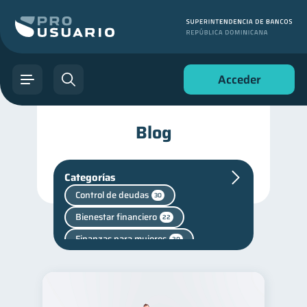
Acceder
Blog
Categorías
Control de deudas
30
Bienestar financiero
22
Finanzas para mujeres
20
Productos financieros
11
Entidad financiera
8
Cuenta Abandonada
2