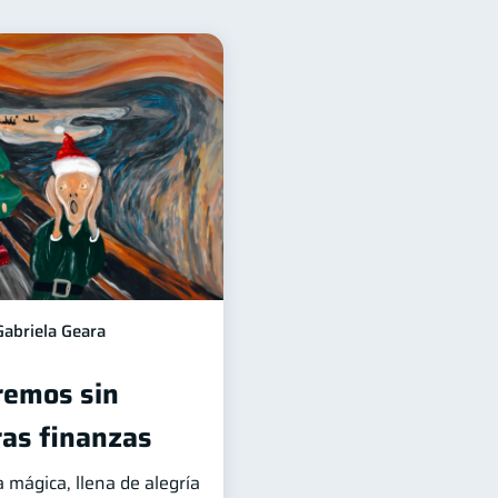
para mujeres
20
n Financiera
10
jeta de crédito
6
Inversiones
2
rmación financiera
1
 responsable
1
Gabriela Geara
remos sin
ras finanzas
 mágica, llena de alegría