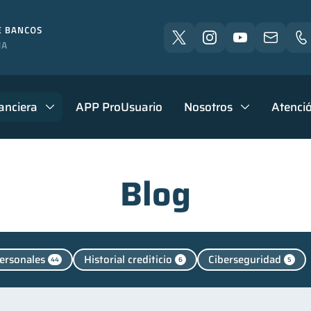
anciera
APP ProUsuario
Nosotros
Atenció
Blog
ersonales
Historial crediticio
Ciberseguridad
44
6
5
Vacaciones
Cuenta Inactiva
Finanzas en Par
4
2
1
cación financiera
Finanzas para jóvenes
Control 
31
30