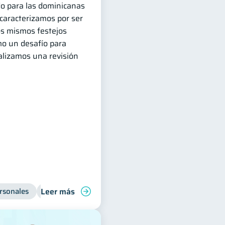
do para las dominicanas
caracterizamos por ser
os mismos festejos
o un desafío para
ealizamos una revisión
Leer más
rsonales
Educación financiera
Salud financiera