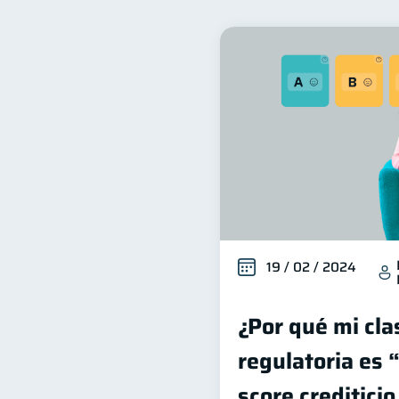
Finanzas familiares
I
25
Seguridad financiera
S
13
Deudas
Entidad financ
10
Servicios
Derechos & 
4
Finanzas Personales
E
1
inversiones
Salud men
1
información financiera
1
19 / 02 / 2024
¿Por qué mi cla
regulatoria es 
score creditici