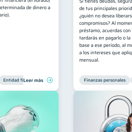
 financiera (el librado)
Si tienes deudas, segur
eterminada de dinero a
de tus principales priori
rio).
¿quién no desea liberars
compromisos? Al momen
préstamo, acuerdas con 
tardarás en pagarlo o la
base a ese período, al 
a los intereses que apli
mensual.
Leer más
Entidad financiera
Finanzas personales
Finanzas personales
Bienestar finan