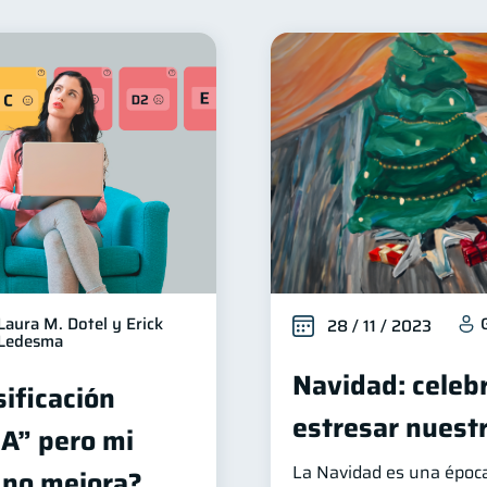
nclusión financiera
Bienestar financiero
Finanzas 
22
22
alud financiera
Productos financieros
Organizació
12
11
iera
Préstamos
Ahorro
Consejos
Tar
8
8
8
6
Deberes
Criptomonedas
Cuenta Abandonada
4
2
2
ducación Financiera
Fraudes
Mipymes
Info
1
1
1
tal
ahorro
Retiro
Doble sueldo
Gasto
1
1
1
1
Laura M. Dotel y Erick
28 / 11 / 2023
Ledesma
Navidad: celeb
sificación
estresar nuest
“A” pero mi
La Navidad es una época
o no mejora?