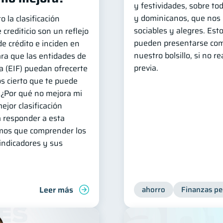
y festividades, sobre to
y dominicanos, que nos 
o la clasificación
sociables y alegres. Est
 crediticio son un reflejo
pueden presentarse com
de crédito e inciden en
nuestro bolsillo, si no r
ara que las entidades de
previa.
a (EIF) puedan ofrecerte
s cierto que te puede
: ¿Por qué no mejora mi
ejor clasificación
a responder a esta
mos que comprender los
ndicadores y sus
Leer más
ahorro
Finanzas pe