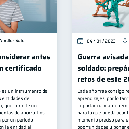
Windler Soto
04 / 01 / 2023
onsiderar antes
Guerra avisada
n certificado
soldado: prepár
retos de este 
to es un instrumento de
Cada año trae consigo r
as entidades de
aprendizajes; por lo tan
a, que permite un
importancia mantenerno
uentas de ahorro. Los
para lo que pueda aconte
n por un período
momento preciso para e
n la entidad al
oportunidades y poner e