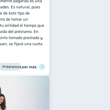
amente pagarlas es una
dades. Es natural, pues
e de este tipo de
to de tomar un
tu entidad el tiempo que
 vida del préstamo. En
monto tomado prestado y
quen, se fijará una cuota
Leer más
ciero
Préstamos
Productos financieros
Finanzas para jóvene