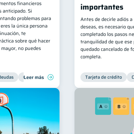
entos financieros
importantes
 anticipado. Si
entando problemas para
Antes de decirle adiós a
 eres la única persona
deseas, es necesario que
inuación, te
completado los pasos ne
áctica sobre qué hacer
tranquilidad de que ese 
za mayor, no puedes
quedado cancelado de f
completa.
Leer más
Deudas
Control de deudas
Tarjeta de crédito
C