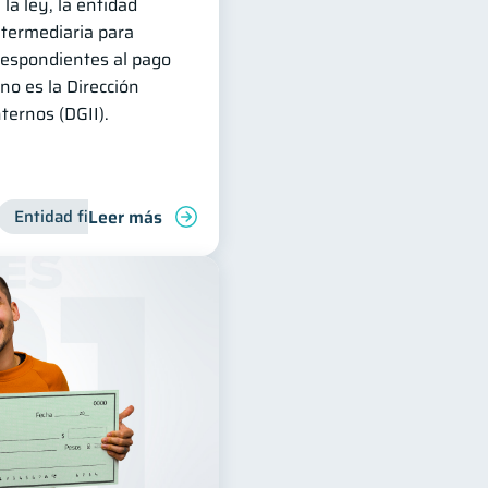
 la ley, la entidad
ntermediaria para
rrespondientes al pago
no es la Dirección
ternos (DGII).
Leer más
Manejo de deudas
Entidad financiera
Finanzas familiares
Productos financieros
Control de deud
Inclusión fin