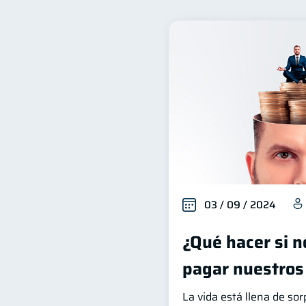
Inclusión financiera
S
22
Deudas
Préstamos
10
8
Servicios
Derechos & 
4
Cuenta Abandonada
I
2
Educación Financiera
1
Salud mental
ahorro
1
03 / 09 / 2024
¿Qué hacer si 
pagar nuestros
La vida está llena de so