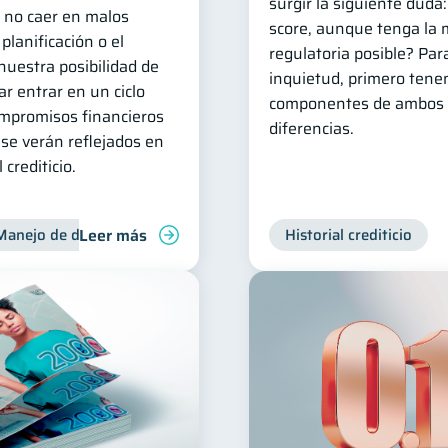
surgir la siguiente duda
a no caer en malos
score, aunque tenga la m
planificación o el
regulatoria posible? Par
uestra posibilidad de
inquietud, primero ten
ar entrar en un ciclo
componentes de ambos i
mpromisos financieros
diferencias.
e se verán reflejados en
crediticio.
Leer más
Manejo de deudas
Control de deudas
Historial crediticio