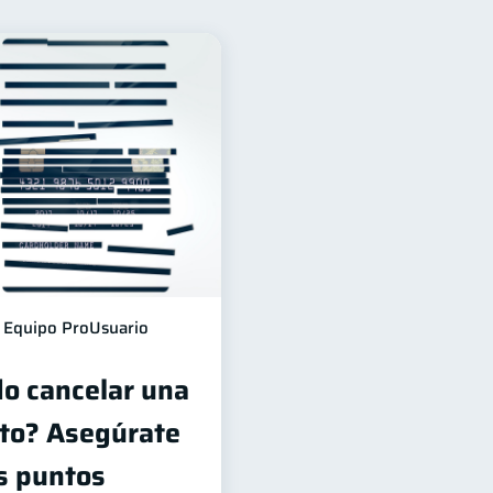
Financiera
10
rseguridad
5
Criptomonedas
2
Finanzas en Pareja
1
versiones
1
información financiera
1
Equipo ProUsuario
o cancelar una
ito? Asegúrate
os puntos