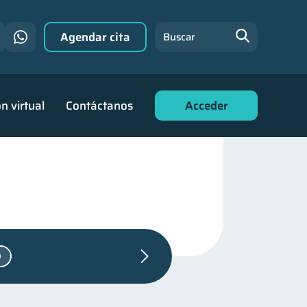
Agendar cita
Buscar
n virtual
Contáctanos
Acceder
l crediticio
6
as familiares
25