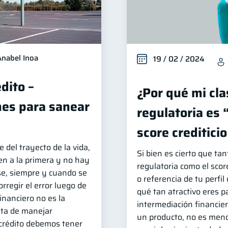
Anabel Inoa
19 / 02 / 2024
dito –
¿Por qué mi cla
es para sanear
regulatoria es 
score creditici
e del trayecto de la vida,
Si bien es cierto que tant
en a la primera y no hay
regulatoria como el score
e, siempre y cuando se
o referencia de tu perfil
orregir el error luego de
qué tan atractivo eres p
financiero no es la
intermediación financier
ata de manejar
un producto, no es meno
 crédito debemos tener