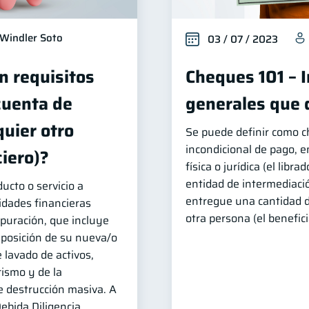
Windler Soto
03 / 07 / 2023
n requisitos
Cheques 101 – 
cuenta de
generales que 
quier otro
Se puede definir como 
incondicional de pago, 
iero)?
física o jurídica (el libr
entidad de intermediació
ucto o servicio a
entregue una cantidad 
tidades financieras
otra persona (el benefici
puración, que incluye
xposición de su nueva/o
e lavado de activos,
rismo y de la
e destrucción masiva. A
ebida Diligencia.