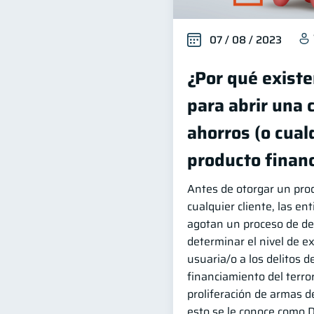
07 / 08 / 2023
¿Por qué existe
para abrir una 
ahorros (o cual
producto financ
Antes de otorgar un prod
cualquier cliente, las en
agotan un proceso de de
determinar el nivel de e
usuaria/o a los delitos d
financiamiento del terro
proliferación de armas d
esto se le conoce como D