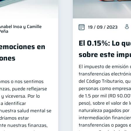
Anabel Inoa y Camille
19 / 09 / 2023
Peña
El 0.15%: Lo q
 emociones en
sobre este imp
iones
El impuesto de emisión 
transferencias electróni
del Código Tributario, qu
amos o nos sentimos
personas como empresas 
nzas, puede reflejarse
de 1.5 por mil (RD $0.00
y viceversa. Por lo
peso), sobre el valor de
a identificar
naturaleza pagados por 
uestra salud mental se
intermediación financier
odríamos estar
transferencias o pagos e
te nuestras finanzas,