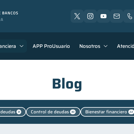
anciera
APP ProUsuario
Nosotros
Atenció
Blog
 deudas
Control de deudas
Bienestar financiero
31
30
22
Productos financieros
Entidad financiera
Historia
11
8
Educación financiera
Finanzas para jóvenes
Finanz
31
30