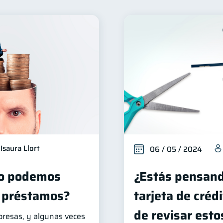
eguridad financiera
Salud financiera
Organización 
13
12
Ahorro
Consejos
Tarjeta de crédito
Cibe
8
6
6
Deberes
Superintendencia de Bancos
Vacaciones
4
4
2
nversiones
Cuenta Inactiva
Finanzas Personales
2
1
1
Fraudes
Mipymes
Información financiera
in
1
1
1
Retiro
Doble sueldo
Gasto responsable
1
1
1
1
Isaura Llort
06 / 05 / 2024
no podemos
¿Estás pensand
 préstamos?
tarjeta de créd
de revisar est
rpresas, y algunas veces