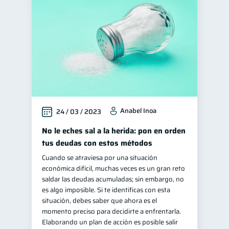
Educación financiera
31
Finanzas para jóvenes
30
Control de deudas
30
Finanzas familiares
25
Inclusión financiera
22
Bienestar financiero
22
Anabel Inoa
24 / 03 / 2023
Finanzas para mujeres
20
Seguridad financiera
No le eches sal a la herida: pon en orden
13
tus deudas con estos métodos
Productos financieros
11
Cuando se atraviesa por una situación
Organización Financiera
10
económica difícil, muchas veces es un gran reto
Deudas
Préstamos
saldar las deudas acumuladas; sin embargo, no
10
8
es algo imposible. Si te identificas con esta
Ahorro
Consejos
8
6
situación, debes saber que ahora es el
Tarjeta de crédito
momento preciso para decidirte a enfrentarla.
6
Elaborando un plan de acción es posible salir
Historial crediticio
6