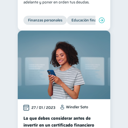
adelante y poner en orden tus deudas.
Ciberseguridad
5
Servicios
4
Finanzas personales
Educación financiera
Deuda
Derechos & Deberes
4
Superintendencia de Bancos
4
Vacaciones
2
Criptomonedas
2
Inversiones
2
Cuenta Inactiva
1
Finanzas Personales
1
Finanzas en Pareja
1
Educación Financiera
1
Windler Soto
27 / 01 / 2023
Mipymes
1
Lo que debes considerar antes de
Información financiera
1
invertir en un certificado financiero
inversiones
ahorro
1
1