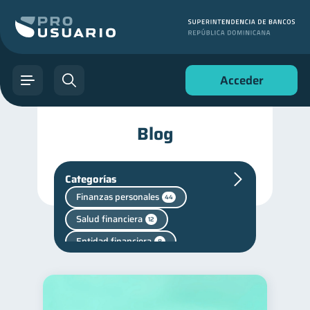
Acceder
Blog
Categorías
Finanzas personales
44
Salud financiera
12
Entidad financiera
8
Cuenta Abandonada
2
Fraudes
Salud mental
1
1
Manejo de deudas
31