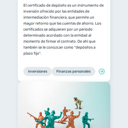
El certificado de depósito es un instrumento de
Retiro
Doble sueldo
1
1
inversión ofrecido por las entidades de
intermediación financiera, que permite un
Gasto responsable
1
mayor retorno que las cuentas de ahorro. Los
información financiera
1
certificados se adquieren por un período
determinado acordado con la entidad al
momento de firmar el contrato. De ahí que
también se le conozcan como “depósitos a
plazo fijo”.
inversiones
Finanzas personales
Educación financ