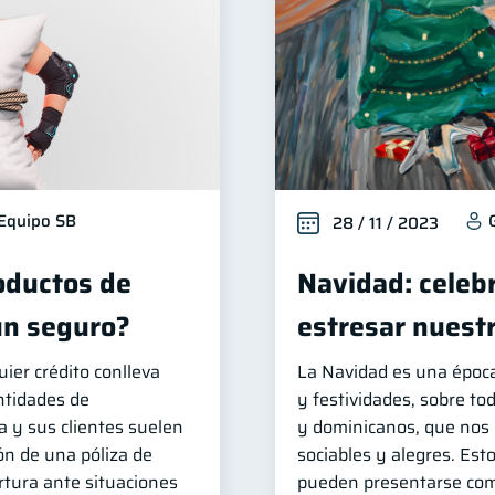
Equipo SB
28 / 11 / 2023
oductos de
Navidad: celeb
un seguro?
estresar nuest
uier crédito conlleva
La Navidad es una época
entidades de
y festividades, sobre to
a y sus clientes suelen
y dominicanos, que nos 
ión de una póliza de
sociables y alegres. Est
rtura ante situaciones
pueden presentarse com