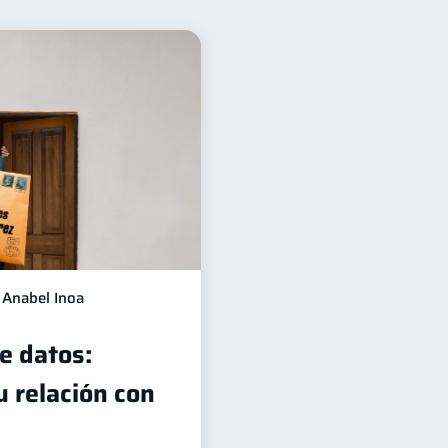
ización Financiera
10
orial crediticio
6
Criptomonedas
2
Educación Financiera
1
l
ahorro
1
1
Anabel Inoa
e datos:
u relación con