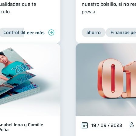
ualidades que te
nuestro bolsillo, si no r
culo.
previa.
Leer más
Control de deudas
Manejo de deudas
ahorro
Derechos & Debe
Finanzas pe
Anabel Inoa y Camille
19 / 09 / 2023
Peña