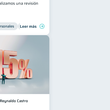
ealizamos una revisión
Leer más
res
rsonales
Préstamos
Educación financiera
Productos financieros
Salud financiera
Reynaldo Castro