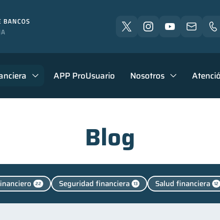
anciera
APP ProUsuario
Nosotros
Atenció
Blog
financiero
Seguridad financiera
Salud financiera
22
13
12
a Abandonada
Finanzas personales
Manejo de deu
2
44
Finanzas para jóvenes
Control de deudas
Finanzas 
30
30