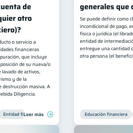
cuenta de
generales que 
quier otro
Se puede definir como 
incondicional de pago, 
iero)?
física o jurídica (el libr
entidad de intermediació
ucto o servicio a
entregue una cantidad 
tidades financieras
otra persona (el benefici
puración, que incluye
xposición de su nueva/o
e lavado de activos,
rismo y de la
e destrucción masiva. A
ebida Diligencia.
Leer más
Entidad financiera
Productos financieros
Educación financiera
Inclusión fin