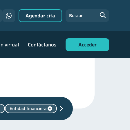
Agendar cita
Buscar
n virtual
Contáctanos
Acceder
Entidad financiera
8
das
31
familiares
25