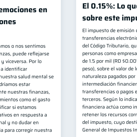
El 0.15%: Lo q
 emociones en
sobre este imp
iones
El impuesto de emisión 
transferencias electróni
del Código Tributario, qu
amos o nos sentimos
personas como empresas 
nzas, puede reflejarse
de 1.5 por mil (RD $0.00
y viceversa. Por lo
peso), sobre el valor de
a identificar
naturaleza pagados por 
uestra salud mental se
intermediación financier
odríamos estar
transferencias o pagos e
te nuestras finanzas,
terceros. Según lo indica
mientos como el gasto
financiera actúa como i
ficar si estamos
retener los recursos co
tivos en respuesta a
del impuesto, cuyo desti
nal y no dudar en
General de Impuestos In
a para corregir nuestra