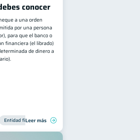
debes conocer
cheque a una orden
emitida por una persona
ador), para que el banco o
n financiera (el librado)
determinada de dinero a
ario).
Leer más
anciera
Entidad financiera
Finanzas para jóvenes
Finanzas personales
Bienestar fina