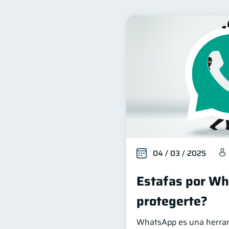
Inclusión financiera
F
22
Deudas
Préstamos
10
8
Servicios
Derechos & 
4
Inversiones
Cuenta Ina
2
Fraudes
Mipymes
1
1
Retiro
Doble sueldo
1
1
04 / 03 / 2025
Estafas por W
protegerte?
WhatsApp es una herra