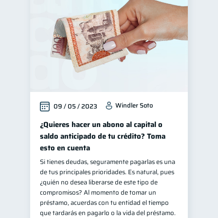
Finanzas para jóvenes
30
Control de deudas
30
Finanzas familiares
25
Inclusión financiera
22
Bienestar financiero
22
Finanzas para mujeres
20
Windler Soto
09 / 05 / 2023
Seguridad financiera
13
Productos financieros
¿Quieres hacer un abono al capital o
11
saldo anticipado de tu crédito? Toma
Organización Financiera
10
esto en cuenta
Deudas
Préstamos
10
8
Si tienes deudas, seguramente pagarlas es una
Ahorro
Consejos
8
6
de tus principales prioridades. Es natural, pues
¿quién no desea liberarse de este tipo de
Tarjeta de crédito
6
compromisos? Al momento de tomar un
Historial crediticio
préstamo, acuerdas con tu entidad el tiempo
6
que tardarás en pagarlo o la vida del préstamo.
Ciberseguridad
5