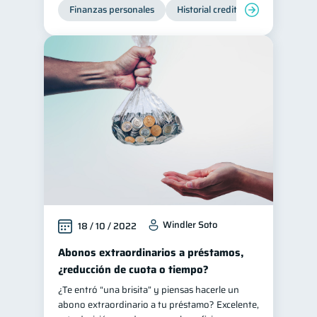
Finanzas personales
Historial crediticio
Manejo de
Windler Soto
18 / 10 / 2022
Abonos extraordinarios a préstamos,
¿reducción de cuota o tiempo?
¿Te entró “una brisita” y piensas hacerle un
abono extraordinario a tu préstamo? Excelente,