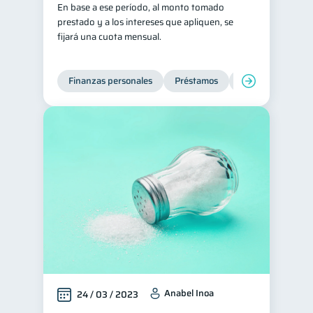
En base a ese período, al monto tomado
Servicios
prestado y a los intereses que apliquen, se
4
fijará una cuota mensual.
Derechos & Deberes
4
Vacaciones
2
Finanzas personales
Préstamos
Productos financi
Criptomonedas
2
Cuenta Abandonada
2
Inversiones
2
Cuenta Inactiva
1
Finanzas Personales
1
Finanzas en Pareja
1
Educación Financiera
1
Fraudes
Mipymes
1
1
Información financiera
1
inversiones
1
Anabel Inoa
24 / 03 / 2023
Salud mental
ahorro
1
1