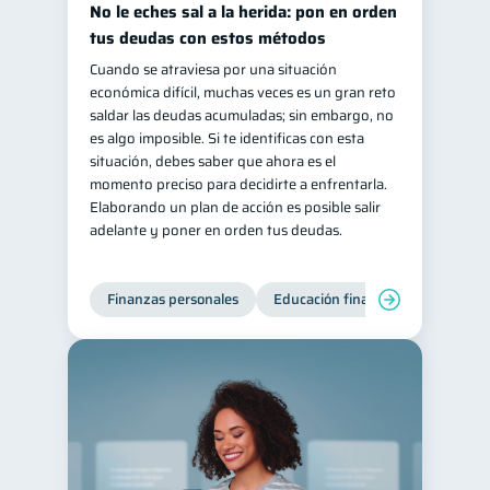
No le eches sal a la herida: pon en orden
Retiro
Doble sueldo
1
1
tus deudas con estos métodos
Gasto responsable
Cuando se atraviesa por una situación
1
económica difícil, muchas veces es un gran reto
información financiera
1
saldar las deudas acumuladas; sin embargo, no
es algo imposible. Si te identificas con esta
situación, debes saber que ahora es el
momento preciso para decidirte a enfrentarla.
Elaborando un plan de acción es posible salir
adelante y poner en orden tus deudas.
Finanzas personales
Educación financiera
Deuda