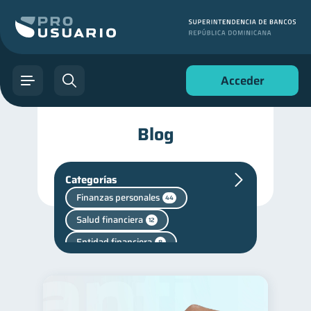
Acceder
Blog
Categorías
Finanzas personales
44
Salud financiera
12
Entidad financiera
8
Superintendencia de Bancos
4
Manejo de deudas
31
Educación financiera
31