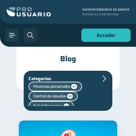
Acceder
Blog
Categorías
Finanzas personales
44
Control de deudas
30
Salud financiera
12
Deudas
10
Superintendencia de Bancos
4
inversiones
1