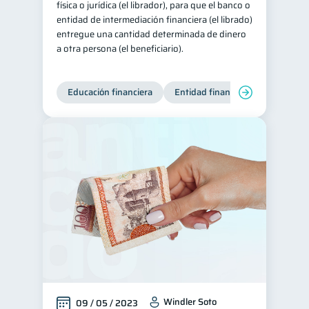
física o jurídica (el librador), para que el banco o
entidad de intermediación financiera (el librado)
entregue una cantidad determinada de dinero
a otra persona (el beneficiario).
Educación financiera
Entidad financiera
Finanzas
Windler Soto
09 / 05 / 2023