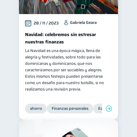
Información financiera
1
ahorro
Doble sueldo
1
1
Gabriela Geara
28 / 11 / 2023
Gasto responsable
1
Navidad: celebremos sin estresar
información financiera
1
nuestras finanzas
La Navidad es una época mágica, llena de
alegría y festividades, sobre todo para las
dominicanas y dominicanos, que nos
caracterizamos por ser sociables y alegres.
Estos mismos festejos pueden presentarse
como un desafío para nuestro bolsillo, si no
realizamos una revisión previa.
ahorro
Finanzas personales
Educación financiera