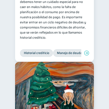
debemos tener un cuidado especial para no
caer en malos hábitos, como la falta de
Tarjeta de crédito
6
planificación o el consumo por encima de
Historial crediticio
6
nuestra posibilidad de pago. Es importante
evitar entrar en un ciclo negativo de deudas y
Ciberseguridad
5
compromisos financieros difíciles de afrontar,
Servicios
4
que se verán reflejados en lo que llamamos
historial crediticio.
Derechos & Deberes
4
Vacaciones
2
Historial crediticio
Manejo de deudas
Control de 
Criptomonedas
2
Cuenta Abandonada
2
Inversiones
2
Cuenta Inactiva
1
Finanzas Personales
1
Finanzas en Pareja
1
Educación Financiera
1
Fraudes
Mipymes
1
1