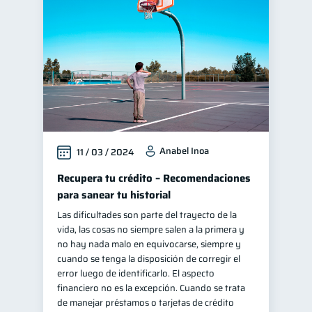
Salud mental
Retiro
1
1
Manejo de deudas
31
Educación financiera
31
Finanzas para jóvenes
30
Finanzas familiares
25
Inclusión financiera
22
Anabel Inoa
11 / 03 / 2024
Bienestar financiero
22
Finanzas para mujeres
Recupera tu crédito – Recomendaciones
20
para sanear tu historial
Seguridad financiera
13
Las dificultades son parte del trayecto de la
Productos financieros
11
vida, las cosas no siempre salen a la primera y
Organización Financiera
no hay nada malo en equivocarse, siempre y
10
cuando se tenga la disposición de corregir el
Entidad financiera
8
error luego de identificarlo. El aspecto
Préstamos
Ahorro
financiero no es la excepción. Cuando se trata
8
8
de manejar préstamos o tarjetas de crédito
Consejos
6