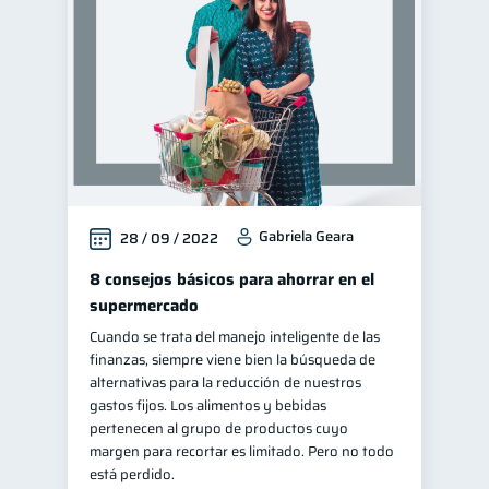
Fraudes
1
Finanzas personales
44
Manejo de deudas
31
Educación financiera
31
Finanzas para jóvenes
30
Finanzas familiares
25
Gabriela Geara
28 / 09 / 2022
Inclusión financiera
22
Finanzas para mujeres
8 consejos básicos para ahorrar en el
20
supermercado
Seguridad financiera
13
Cuando se trata del manejo inteligente de las
Salud financiera
12
finanzas, siempre viene bien la búsqueda de
Productos financieros
alternativas para la reducción de nuestros
11
gastos fijos. Los alimentos y bebidas
Organización Financiera
10
pertenecen al grupo de productos cuyo
Deudas
Préstamos
margen para recortar es limitado. Pero no todo
10
8
está perdido.
Ahorro
Consejos
8
6