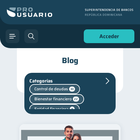
Acceder
Blog
Categorías
Control de deudas
30
Bienestar financiero
22
Entidad financiera
8
Vacaciones
2
Cuenta Abandonada
2
Cuenta Inactiva
1