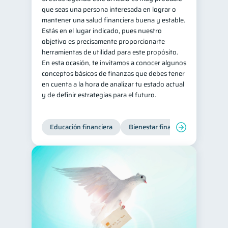
que seas una persona interesada en lograr o
Salud mental
ahorro
1
1
mantener una salud financiera buena y estable.
Estás en el lugar indicado, pues nuestro
Retiro
Doble sueldo
1
1
objetivo es precisamente proporcionarte
Gasto responsable
1
herramientas de utilidad para este propósito.
En esta ocasión, te invitamos a conocer algunos
información financiera
1
conceptos básicos de finanzas que debes tener
en cuenta a la hora de analizar tu estado actual
y de definir estrategias para el futuro.
Educación financiera
Bienestar financiero