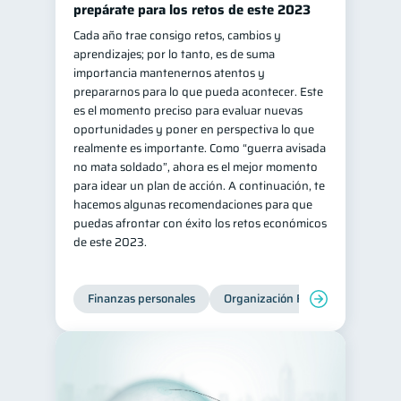
prepárate para los retos de este 2023
Salud mental
ahorro
1
1
Cada año trae consigo retos, cambios y
aprendizajes; por lo tanto, es de suma
Retiro
Doble sueldo
1
1
importancia mantenernos atentos y
Gasto responsable
1
prepararnos para lo que pueda acontecer. Este
es el momento preciso para evaluar nuevas
información financiera
1
oportunidades y poner en perspectiva lo que
realmente es importante. Como “guerra avisada
no mata soldado”, ahora es el mejor momento
para idear un plan de acción. A continuación, te
hacemos algunas recomendaciones para que
puedas afrontar con éxito los retos económicos
de este 2023.
Finanzas personales
Organización Financiera
Edu