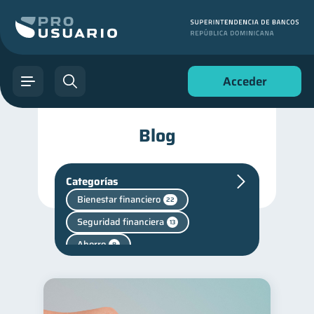
Acceder
Blog
Categorías
Bienestar financiero
22
Seguridad financiera
13
Ahorro
8
Historial crediticio
6
Ciberseguridad
5
Servicios
4