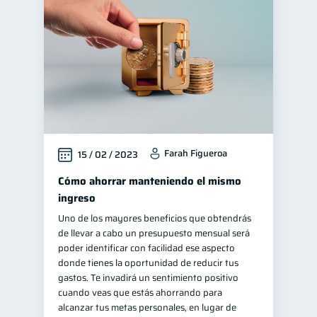
Superintendencia de Bancos
4
Vacaciones
2
Cuenta Inactiva
1
Finanzas personales
44
Manejo de deudas
31
Educación financiera
31
Farah Figueroa
15 / 02 / 2023
Finanzas para jóvenes
30
Control de deudas
Cómo ahorrar manteniendo el mismo
30
ingreso
Finanzas familiares
25
Uno de los mayores beneficios que obtendrás
Inclusión financiera
22
de llevar a cabo un presupuesto mensual será
Finanzas para mujeres
poder identificar con facilidad ese aspecto
20
donde tienes la oportunidad de reducir tus
Salud financiera
12
gastos. Te invadirá un sentimiento positivo
Productos financieros
cuando veas que estás ahorrando para
11
alcanzar tus metas personales, en lugar de
Organización Financiera
10