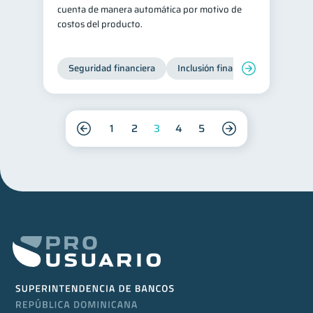
cuenta de manera automática por motivo de
costos del producto.
Seguridad financiera
Inclusión financiera
Finanza
1
2
3
4
5