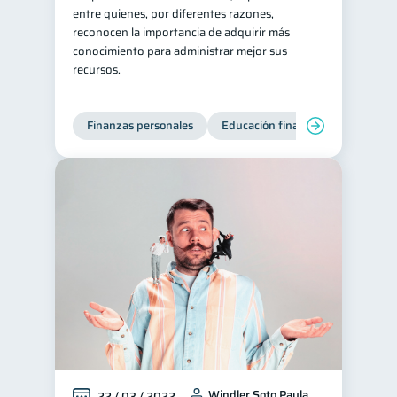
entre quienes, por diferentes razones,
reconocen la importancia de adquirir más
conocimiento para administrar mejor sus
recursos.
Finanzas personales
Educación financiera
Bienest
Windler Soto Paula
22 / 03 / 2022