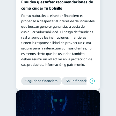
Fraudes y estafas: recomendaciones de
Salud mental
ahorro
cómo cuidar tu bolsillo
1
1
Por su naturaleza, el sector financiero es
Retiro
Doble sueldo
1
1
propenso a despertar el interés de delincuentes
Gasto responsable
1
que buscan generar ganancias a costa de
cualquier vulnerabilidad. El riesgo de fraude es
información financiera
1
real y, aunque las instituciones financieras
tienen la responsabilidad de proveer un clima
seguro para la interacción con sus clientes, no
es menos cierto que los usuarios también
deben asumir un rol activo en la protección de
sus productos, información y patrimonio.
Seguridad financiera
Salud financiera