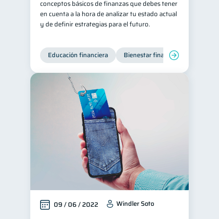
conceptos básicos de finanzas que debes tener
en cuenta a la hora de analizar tu estado actual
Consejos
6
y de definir estrategias para el futuro.
Tarjeta de crédito
6
Historial crediticio
6
Educación financiera
Bienestar financiero
Servicios
4
Derechos & Deberes
4
Criptomonedas
2
Cuenta Abandonada
2
Inversiones
2
Finanzas Personales
1
Finanzas en Pareja
1
Educación Financiera
1
Fraudes
Mipymes
1
1
Información financiera
Windler Soto
1
09 / 06 / 2022
inversiones
1