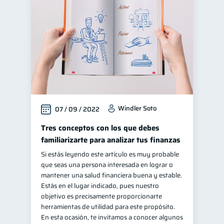
Finanzas personales
44
Manejo de deudas
31
Educación financiera
31
Finanzas para jóvenes
30
Control de deudas
30
Finanzas familiares
25
Windler Soto
07 / 09 / 2022
Inclusión financiera
22
Finanzas para mujeres
Tres conceptos con los que debes
20
familiarizarte para analizar tus finanzas
Salud financiera
12
Si estás leyendo este artículo es muy probable
Productos financieros
11
que seas una persona interesada en lograr o
Organización Financiera
mantener una salud financiera buena y estable.
10
Estás en el lugar indicado, pues nuestro
Deudas
10
objetivo es precisamente proporcionarte
Entidad financiera
herramientas de utilidad para este propósito.
8
En esta ocasión, te invitamos a conocer algunos
Préstamos
Ahorro
8
8