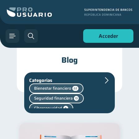
Acceder
Blog
Categorías
Bienestar financiero
22
Seguridad financiera
13
Ciberseguridad
5
Superintendencia de Bancos
4
Vacaciones
2
Cuenta Inactiva
1