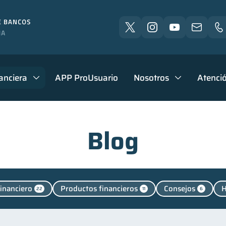
anciera
APP ProUsuario
Nosotros
Atenció
Blog
financiero
Productos financieros
Consejos
H
22
11
6
ntendencia de Bancos
Vacaciones
Cuenta Inactiva
4
2
nanzas personales
Manejo de deudas
Educación fi
44
31