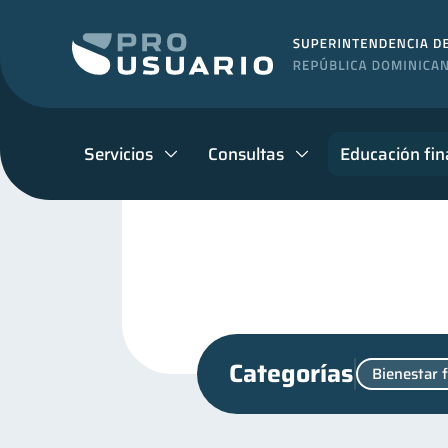
Servicios
Consultas
Educación fin
Categorías
Bienestar 
Ciberseguridad
Superi
5
Finanzas en Pareja
Fi
1