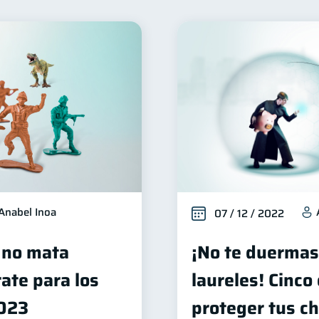
Control de deudas
Finanzas familiares
Inclusión 
30
25
Seguridad financiera
Salud financiera
Organizaci
13
12
iera
Préstamos
Ahorro
Tarjeta de crédito
8
8
8
6
riptomonedas
Cuenta Abandonada
Inversiones
2
2
2
Fraudes
Mipymes
Información financiera
in
1
1
1
Retiro
Doble sueldo
Gasto responsable
1
1
1
1
Anabel Inoa
07 / 12 / 2022
 no mata
¡No te duermas
ate para los
laureles! Cinco
2023
proteger tus ch