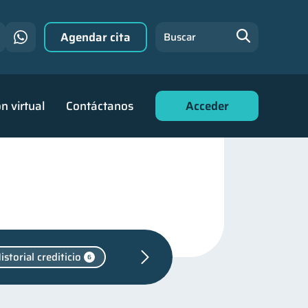
Agendar cita
Buscar
n virtual
Contáctanos
Acceder
istorial crediticio
6
1
nanciera
31