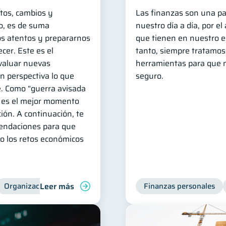
tos, cambios y
Las finanzas son una p
to, es de suma
nuestro día a día, por el
s atentos y prepararnos
que tienen en nuestro est
cer. Este es el
tanto, siempre tratamo
valuar nuevas
herramientas para que n
n perspectiva lo que
seguro.
. Como “guerra avisada
 es el mejor momento
ión. A continuación, te
endaciones para que
to los retos económicos
Leer más
Organización Financiera
Educación financiera
Finanzas personales
Consejos