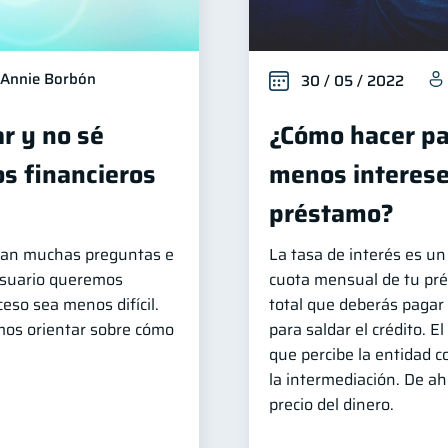
Annie Borbón
30 / 05 / 2022
ar y no sé
¿Cómo hacer pa
s financieros
menos interese
préstamo?
legan muchas preguntas e
La tasa de interés es un 
Usuario queremos
cuota mensual de tu pré
eso sea menos difícil.
total que deberás pagar 
mos orientar sobre cómo
para saldar el crédito. E
que percibe la entidad c
la intermediación. De a
precio del dinero.