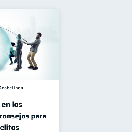
financiera
22
ón Financiera
10
Servicios
4
Finanzas Personales
1
versiones
1
información financiera
1
Anabel Inoa
 en los
 consejos para
elitos