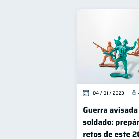
Finanzas para jóvenes
30
Finanzas para mujeres
20
Deudas
Entidad financ
10
Derechos & Deberes
C
4
Educación Financiera
1
Salud mental
ahorro
1
04 / 01 / 2023
Guerra avisada
soldado: prepár
retos de este 