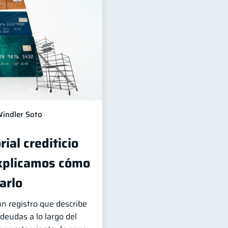
indler Soto
rial crediticio
xplicamos cómo
arlo
 un registro que describe
eudas a lo largo del