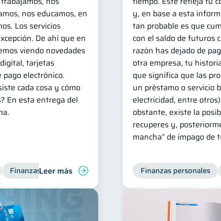
 trabajamos, nos
tiempo. Este refleja tu
amos, nos educamos, en
y, en base a esta infor
mos. Los servicios
tan probable es que cu
excepción. De ahí que en
con el saldo de futuros c
temos viendo novedades
razón has dejado de pag
gital, tarjetas
otra empresa, tu historia
 pago electrónico.
que significa que las pr
siste cada cosa y cómo
un préstamo o servicio b
s? En esta entrega del
electricidad, entre otros
ma.
obstante, existe la posib
recuperes y, posteriorme
mancha” de impago de tu
Leer más
Finanzas personales
Finanzas personales