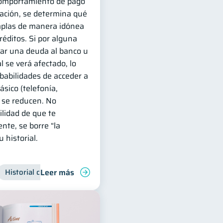
 comportamiento de pago
mación, se determina qué
mplas de manera idónea
réditos. Si por alguna
ar una deuda al banco u
l se verá afectado, lo
obabilidades de acceder a
ásico (telefonía,
) se reducen. No
ilidad de que te
nte, se borre “la
 historial.
Leer más
Historial crediticio
Manejo de deudas
Control de deuda