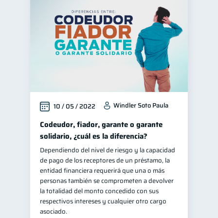
Manejo de deudas
31
Educación financiera
31
Finanzas para jóvenes
30
Control de deudas
30
Finanzas familiares
25
Inclusión financiera
22
Windler Soto Paula
10 / 05 / 2022
Finanzas para mujeres
20
Seguridad financiera
Codeudor, fiador, garante o garante
13
solidario, ¿cuál es la diferencia?
Salud financiera
12
Dependiendo del nivel de riesgo y la capacidad
Productos financieros
11
de pago de los receptores de un préstamo, la
Organización Financiera
entidad financiera requerirá que una o más
10
personas también se comprometen a devolver
Entidad financiera
8
la totalidad del monto concedido con sus
Préstamos
Ahorro
respectivos intereses y cualquier otro cargo
8
8
asociado.
Tarjeta de crédito
6