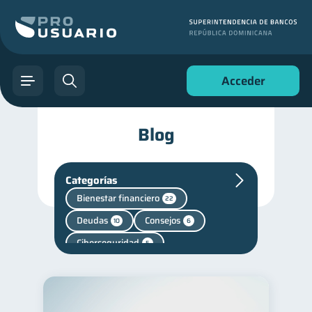
Acceder
Blog
Categorías
Bienestar financiero
22
Deudas
Consejos
10
6
Ciberseguridad
5
Superintendencia de Bancos
4
Vacaciones
2
Finanzas personales
44