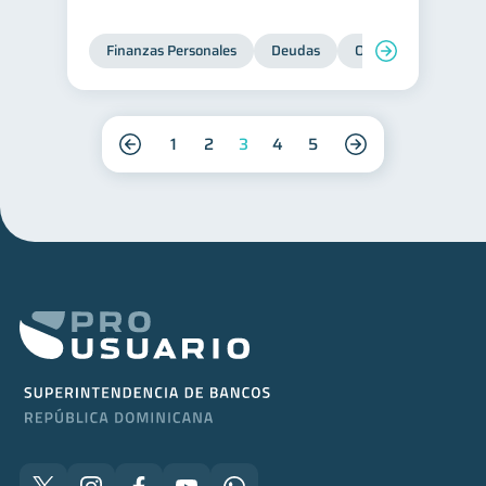
Finanzas Personales
Deudas
Organización Financ
1
2
3
4
5