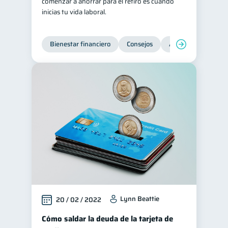
comenzar a ahorrar para el retiro es cuando
inicias tu vida laboral.
Bienestar financiero
Consejos
Ahorro
Finanz
Lynn Beattie
20 / 02 / 2022
Cómo saldar la deuda de la tarjeta de