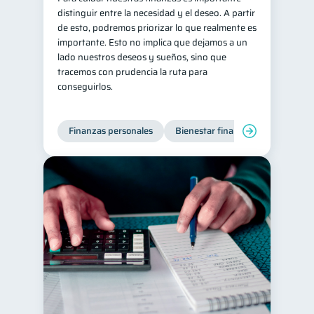
distinguir entre la necesidad y el deseo. A partir
Retiro
Doble sueldo
1
1
de esto, podremos priorizar lo que realmente es
importante. Esto no implica que dejamos a un
Gasto responsable
1
lado nuestros deseos y sueños, sino que
información financiera
1
tracemos con prudencia la ruta para
conseguirlos.
Finanzas personales
Bienestar financiero
Organiz