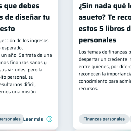
s que debes
¿Sin nada qué l
s de diseñar tu
asueto? Te re
esto
estos 5 libros 
personales
yección de los ingresos
o esperado,
Los temas de finanzas 
un año. Se trata de una
despertar un creciente 
unas finanzas sanas y
entre quienes, por difer
sus virtudes, pero la
reconocen la importanci
ito personal, su
conocimiento para admin
ultarnos difícil,
recursos.
cernos una misión
Leer más
personales
Educación financiera
Finanzas personales