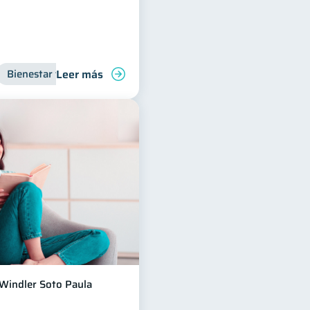
Leer más
s
Bienestar financiero
Manejo de deudas
Organización Financiera
Finanzas familiares
Control de 
Inclusión
Windler Soto Paula