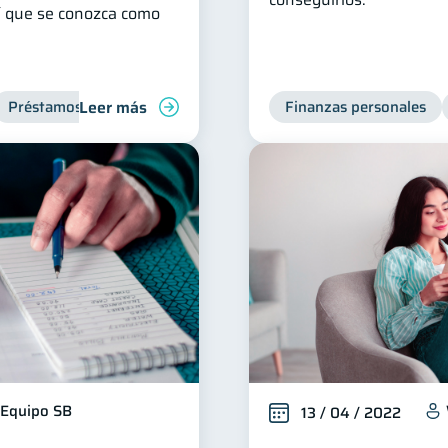
hí que se conozca como
Leer más
Préstamos
Productos financieros
Finanzas personales
Finanzas para jóvene
Equipo SB
13 / 04 / 2022