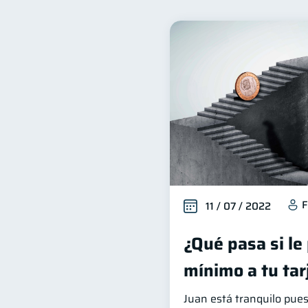
Finanzas familiares
I
25
Salud financiera
Produ
12
Entidad financiera
Pr
8
Derechos & Deberes
C
4
Finanzas en Pareja
Ed
1
inversiones
Salud men
1
información financiera
1
F
11 / 07 / 2022
¿Qué pasa si le
mínimo a tu tar
Juan está tranquilo pues