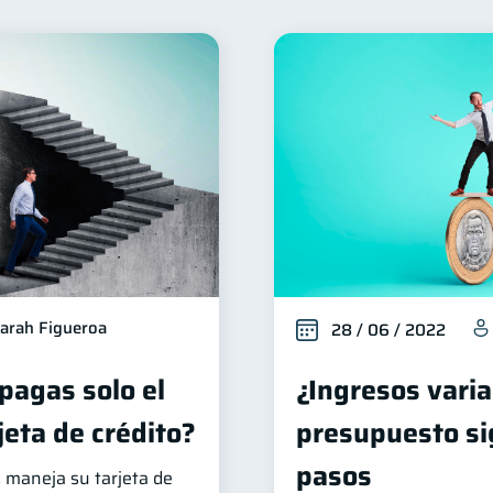
nclusión financiera
Finanzas para mujeres
Segurida
22
20
ctos financieros
Organización Financiera
Deudas
11
10
éstamos
Ahorro
Tarjeta de crédito
Servicios
8
8
6
riptomonedas
Cuenta Abandonada
Inversiones
2
2
2
ucación Financiera
Fraudes
Mipymes
Inform
1
1
1
tal
ahorro
Retiro
Doble sueldo
Gasto
1
1
1
1
arah Figueroa
28 / 06 / 2022
 pagas solo el
¿Ingresos varia
jeta de crédito?
presupuesto si
pasos
 maneja su tarjeta de