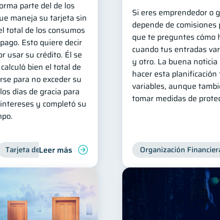
forma parte del de los
Si eres emprendedor o g
e maneja su tarjeta sin
depende de comisiones p
l total de los consumos
que te preguntes cómo 
 pago. Esto quiere decir
cuando tus entradas var
r usar su crédito. Él se
y otro. La buena noticia 
calculó bien el total de
hacer esta planificación
irse para no exceder su
variables, aunque tambi
os días de gracia para
tomar medidas de protec
intereses y completó su
mpo.
Leer más
Tarjeta de crédito
Deudas
Manejo de deudas
Organización Financier
Contr