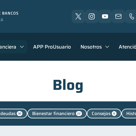
anciera
APP ProUsuario
Nosotros
Atenció
Blog
 deudas
Bienestar financiero
Consejos
Histo
30
22
6
ntendencia de Bancos
Vacaciones
Cuenta Inactiva
4
2
Manejo de deudas
Educación financiera
Finanzas p
31
31