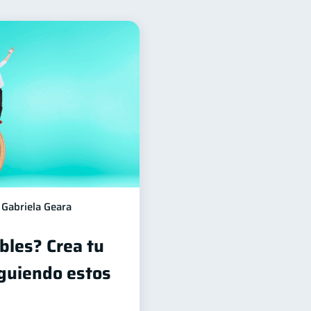
d financiera
13
10
4
Finanzas Personales
1
ación financiera
1
 responsable
1
Gabriela Geara
bles? Crea tu
guiendo estos