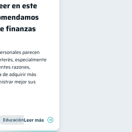
eer en este
comendamos
de finanzas
personales parecen
interés, especialmente
entes razones,
a de adquirir más
istrar mejor sus
Leer más
Educación financiera
Bienestar financiero
Consejos