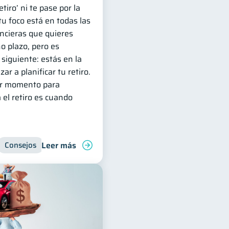
tiro’ ni te pase por la
u foco está en todas las
ncieras que quieres
o plazo, pero es
siguiente: estás en la
r a planificar tu retiro.
jor momento para
 el retiro es cuando
Leer más
trol de deudas
Consejos
Ahorro
Finanzas personales