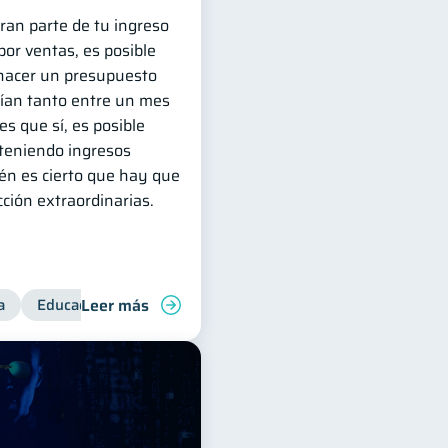
ran parte de tu ingreso
or ventas, es posible
hacer un presupuesto
ían tanto entre un mes
es que sí, es posible
 teniendo ingresos
én es cierto que hay que
ción extraordinarias.
Leer más
a
ol de deudas
Educación financiera
Inclusión financiera
Finanzas 