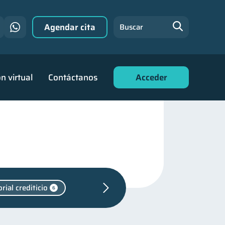
Agendar cita
Buscar
n virtual
Contáctanos
Acceder
rial crediticio
6
1
ara jóvenes
30