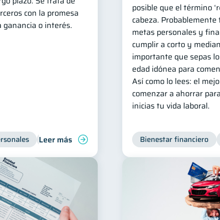
rgo plazo. Se trata de
posible que el término ‘re
erceros con la promesa
cabeza. Probablemente t
 ganancia o interés.
metas personales y fina
cumplir a corto y median
importante que sepas lo 
edad idónea para comenza
Así como lo lees: el me
comenzar a ahorrar para
inicias tu vida laboral.
Leer más
rsonales
Bienestar financiero
Manejo de deudas
Bienestar financiero
Con