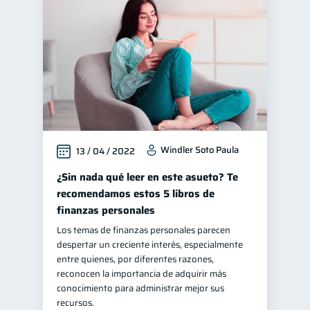
Vacaciones
2
Cuenta Inactiva
1
Finanzas en Pareja
1
Finanzas personales
44
Manejo de deudas
31
Educación financiera
31
Windler Soto Paula
13 / 04 / 2022
Finanzas para jóvenes
30
Control de deudas
¿Sin nada qué leer en este asueto? Te
30
recomendamos estos 5 libros de
Finanzas familiares
25
finanzas personales
Inclusión financiera
22
Los temas de finanzas personales parecen
Finanzas para mujeres
20
despertar un creciente interés, especialmente
entre quienes, por diferentes razones,
Seguridad financiera
13
reconocen la importancia de adquirir más
Salud financiera
conocimiento para administrar mejor sus
12
recursos.
Organización Financiera
10