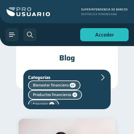
Acceder
Blog
Categorías
Bienestar financiero
22
Productos financieros
11
Consejos
6
Historial crediticio
6
Ciberseguridad
5
Superintendencia de Bancos
4