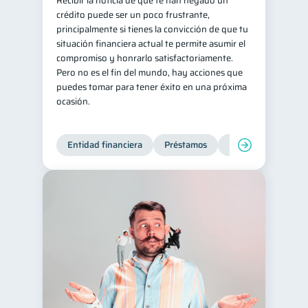
Recibir la noticia de que te han negado un
crédito puede ser un poco frustrante,
Salud mental
ahorro
1
1
principalmente si tienes la convicción de que tu
Retiro
Doble sueldo
situación financiera actual te permite asumir el
1
1
compromiso y honrarlo satisfactoriamente.
Gasto responsable
1
Pero no es el fin del mundo, hay acciones que
información financiera
puedes tomar para tener éxito en una próxima
1
ocasión.
Entidad financiera
Préstamos
Productos financie