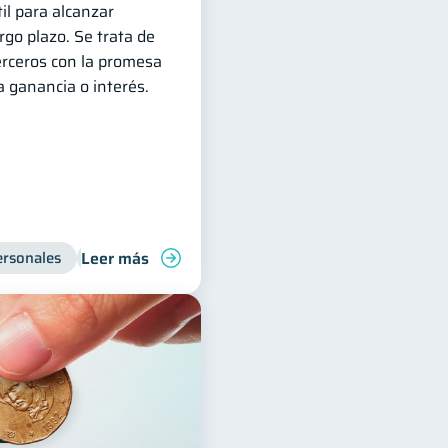
il para alcanzar
argo plazo. Se trata de
erceros con la promesa
 ganancia o interés.
Leer más
ersonales
Vacaciones
Bienestar financiero
Manejo de deudas
Con