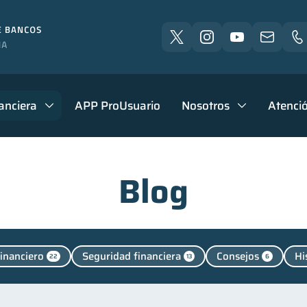
anciera
APP ProUsuario
Nosotros
Atenció
Blog
financiero
Seguridad financiera
Consejos
Hi
22
13
6
ntendencia de Bancos
Vacaciones
Cuenta Inactiva
4
2
Manejo de deudas
Educación financiera
Finanzas p
31
31