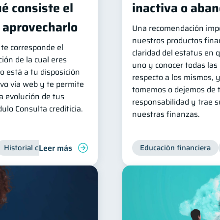
é consiste el
inactiva o aba
o aprovecharlo
Una recomendación imp
nuestros productos finan
 te corresponde el
claridad del estatus en
ión de la cual eres
uno y conocer todas las
o está a tu disposición
respecto a los mismos, 
ivo vía web y te permite
tomemos o dejemos de t
a evolución de tus
responsabilidad y trae 
ulo Consulta crediticia.
nuestras finanzas.
Leer más
Historial crediticio
Servicios
Inclusión financiera
Educación financiera
Fi