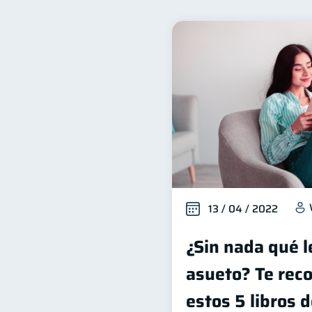
Control de deudas
Fi
30
Salud financiera
Produ
12
Entidad financiera
Pr
8
Derechos & Deberes
C
4
Finanzas en Pareja
Ed
1
inversiones
Salud men
1
información financiera
1
13 / 04 / 2022
¿Sin nada qué l
asueto? Te re
estos 5 libros 