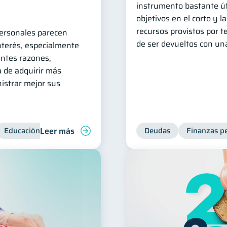
instrumento bastante út
objetivos en el corto y l
recursos provistos por t
ersonales parecen
de ser devueltos con una
nterés, especialmente
entes razones,
a de adquirir más
istrar mejor sus
Leer más
Educación financiera
Bienestar financiero
Deudas
Consejos
Finanzas p