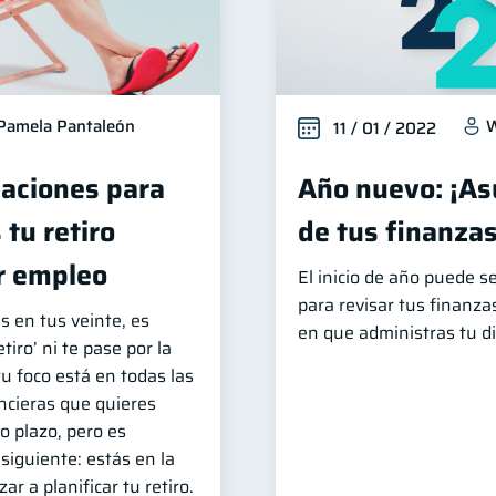
Pamela Pantaleón
W
11 / 01 / 2022
aciones para
Año nuevo: ¡As
 tu retiro
de tus finanzas
r empleo
El inicio de año puede 
para revisar tus finanza
s en tus veinte, es
en que administras tu d
tiro’ ni te pase por la
u foco está en todas las
ncieras que quieres
o plazo, pero es
siguiente: estás en la
r a planificar tu retiro.