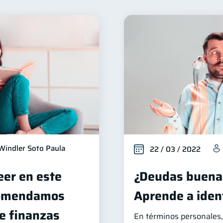
nanzas familiares
Inclusión financiera
Finanzas pa
25
22
ctos financieros
Organización Financiera
Deudas
11
10
éstamos
Ahorro
Tarjeta de crédito
Servicios
8
8
6
riptomonedas
Cuenta Abandonada
Inversiones
2
2
2
ucación Financiera
Fraudes
Mipymes
Inform
1
1
1
tal
ahorro
Doble sueldo
Gasto responsable
1
1
1
Windler Soto Paula
22 / 03 / 2022
eer en este
¿Deudas buena
comendamos
Aprende a ident
de finanzas
En términos personales, 