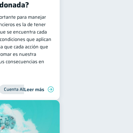
ndonada?
ortante para manejar
cieros es la de tener
 que se encuentra cada
 condiciones que aplican
ya que cada acción que
omar es nuestra
sus consecuencias en
Leer más
nanzas para jóvenes
Cuenta Abandonada
Manejo de deudas
Cuenta Inactiva
Finanzas familiar
Inclusión financie