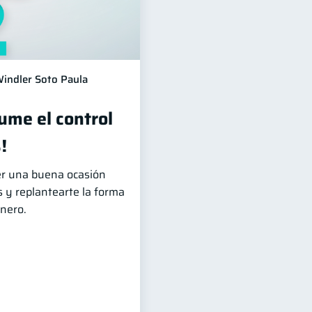
indler Soto Paula
ume el control
!
ser una buena ocasión
s y replantearte la forma
inero.