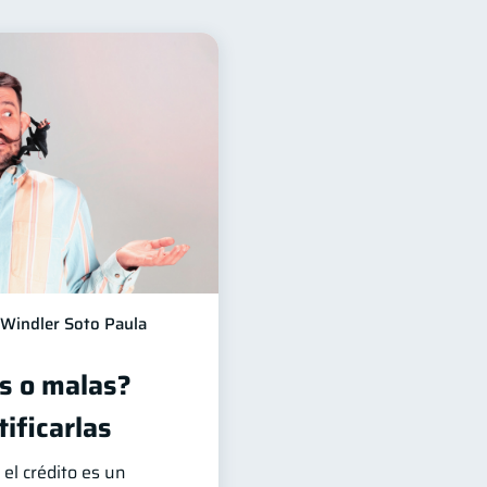
ra mujeres
20
10
4
Finanzas Personales
1
ación financiera
1
1
Windler Soto Paula
s o malas?
ificarlas
el crédito es un