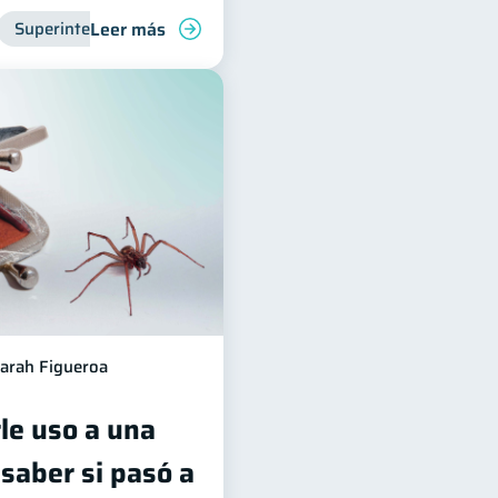
Leer más
Superintendencia de Bancos
Entidad financiera
Inclus
arah Figueroa
le uso a una
saber si pasó a