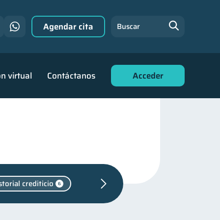
Agendar cita
Buscar
n virtual
Contáctanos
Acceder
storial crediticio
6
Retiro
1
1
ara jóvenes
30