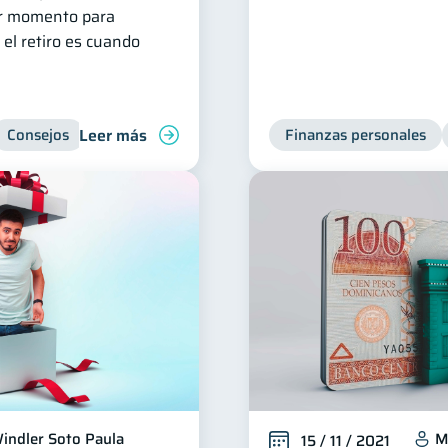
jor momento para
el retiro es cuando
Leer más
Consejos
Ahorro
Finanzas personales
Finanzas personales
indler Soto Paula
M
15 / 11 / 2021