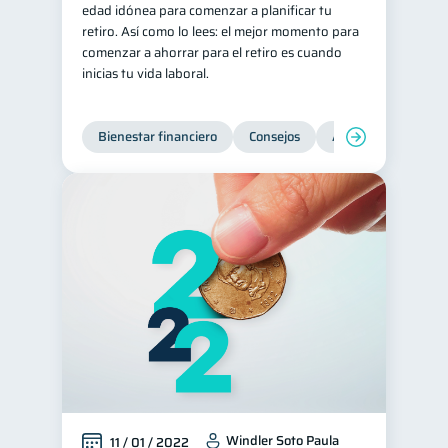
edad idónea para comenzar a planificar tu
Préstamos
Ahorro
retiro. Así como lo lees: el mejor momento para
8
8
comenzar a ahorrar para el retiro es cuando
Tarjeta de crédito
6
inicias tu vida laboral.
Ciberseguridad
5
Servicios
4
Bienestar financiero
Consejos
Ahorro
Finanz
Derechos & Deberes
4
Criptomonedas
2
Cuenta Abandonada
2
Inversiones
2
Finanzas Personales
1
Finanzas en Pareja
1
Educación Financiera
1
Fraudes
Mipymes
1
1
Información financiera
1
Windler Soto Paula
11 / 01 / 2022
inversiones
1