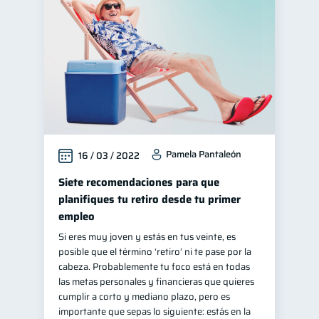
Cuenta Inactiva
Retiro
1
1
Finanzas personales
44
Manejo de deudas
31
Educación financiera
31
Finanzas para jóvenes
30
Control de deudas
30
Pamela Pantaleón
16 / 03 / 2022
Finanzas familiares
25
Inclusión financiera
Siete recomendaciones para que
22
planifiques tu retiro desde tu primer
Finanzas para mujeres
20
empleo
Salud financiera
12
Si eres muy joven y estás en tus veinte, es
Productos financieros
11
posible que el término ‘retiro’ ni te pase por la
cabeza. Probablemente tu foco está en todas
Organización Financiera
10
las metas personales y financieras que quieres
Deudas
cumplir a corto y mediano plazo, pero es
10
importante que sepas lo siguiente: estás en la
Entidad financiera
8