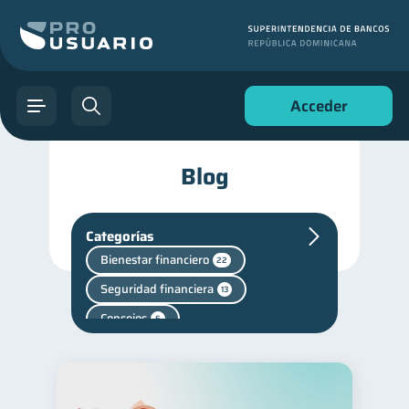
Acceder
Blog
Categorías
Bienestar financiero
22
Seguridad financiera
13
Consejos
6
Historial crediticio
6
Superintendencia de Bancos
4
Vacaciones
2