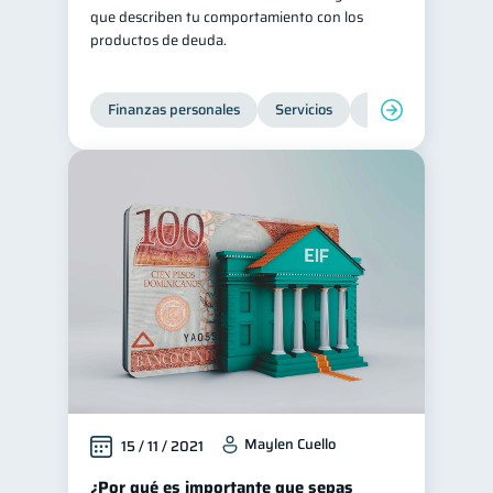
que describen tu comportamiento con los
Retiro
Doble sueldo
1
1
productos de deuda.
Gasto responsable
1
información financiera
1
Finanzas personales
Servicios
Inclusión financier
Maylen Cuello
15 / 11 / 2021
¿Por qué es importante que sepas