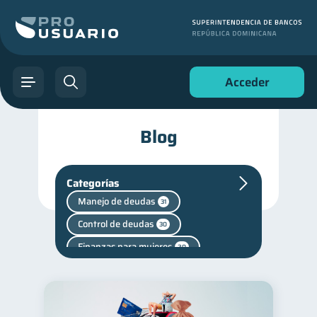
Acceder
Blog
Categorías
Manejo de deudas
31
Control de deudas
30
Finanzas para mujeres
20
Productos financieros
11
Entidad financiera
8
Servicios
4