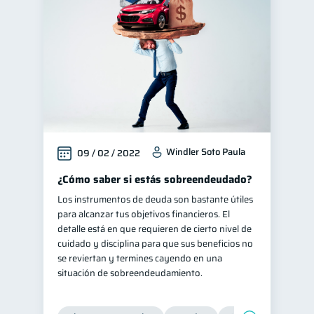
Superintendencia de Bancos
4
Cuenta Inactiva
1
Finanzas personales
44
Educación financiera
31
Finanzas para jóvenes
30
Finanzas familiares
25
Windler Soto Paula
09 / 02 / 2022
Inclusión financiera
22
Bienestar financiero
¿Cómo saber si estás sobreendeudado?
22
Los instrumentos de deuda son bastante útiles
Seguridad financiera
13
para alcanzar tus objetivos financieros. El
Salud financiera
12
detalle está en que requieren de cierto nivel de
cuidado y disciplina para que sus beneficios no
Organización Financiera
10
se reviertan y termines cayendo en una
Deudas
Préstamos
10
8
situación de sobreendeudamiento.
Ahorro
Consejos
8
6
Tarjeta de crédito
6