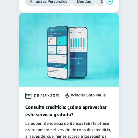
Finanzas Personales
Deudas
Organización Financ
Historial crediticio
6
Ciberseguridad
5
Derechos & Deberes
4
Vacaciones
2
Criptomonedas
2
Cuenta Abandonada
2
Inversiones
2
Finanzas Personales
1
Finanzas en Pareja
1
Windler Soto Paula
06 / 12 / 2021
Educación Financiera
1
Consulta crediticia: ¿cómo aprovechar
Fraudes
Mipymes
1
1
este servicio gratuito?
Información financiera
1
La Superintendencia de Bancos (SB) te ofrece
inversiones
1
gratuitamente el servicio de consulta crediticia,
a través del cual tienes acceso a los registros
Salud mental
ahorro
1
1