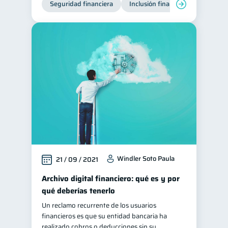
Seguridad financiera
Inclusión financiera
Finanza
Consejos
6
Tarjeta de crédito
6
Historial crediticio
6
Ciberseguridad
5
Servicios
4
Derechos & Deberes
4
Criptomonedas
2
Inversiones
2
Cuenta Inactiva
1
Windler Soto Paula
21 / 09 / 2021
Finanzas Personales
1
Educación Financiera
Archivo digital financiero: qué es y por
1
qué deberías tenerlo
Fraudes
Mipymes
1
1
Un reclamo recurrente de los usuarios
Información financiera
1
financieros es que su entidad bancaria ha
inversiones
realizado cobros o deducciones sin su
1