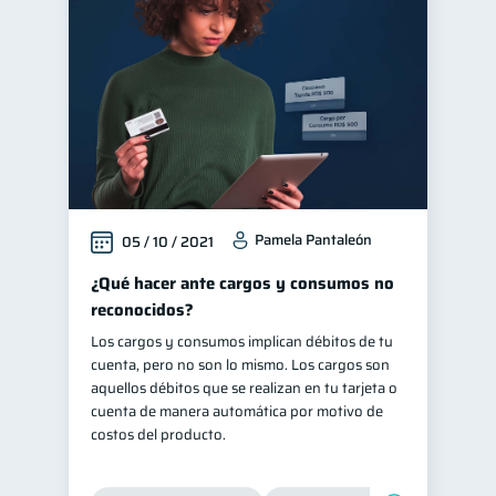
Finanzas en Pareja
1
Finanzas personales
44
Manejo de deudas
31
Educación financiera
31
Finanzas para jóvenes
30
Control de deudas
30
Pamela Pantaleón
05 / 10 / 2021
Finanzas familiares
25
Inclusión financiera
¿Qué hacer ante cargos y consumos no
22
reconocidos?
Bienestar financiero
22
Los cargos y consumos implican débitos de tu
Finanzas para mujeres
20
cuenta, pero no son lo mismo. Los cargos son
Productos financieros
aquellos débitos que se realizan en tu tarjeta o
11
cuenta de manera automática por motivo de
Organización Financiera
10
costos del producto.
Entidad financiera
8
Préstamos
Ahorro
8
8