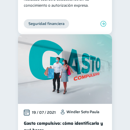
conocimiento o autorización expresa.
Salud mental
ahorro
1
1
Retiro
Doble sueldo
1
1
Seguridad financiera
Gasto responsable
1
información financiera
1
Windler Soto Paula
19 / 07 / 2021
Gasto compulsivo: cómo identificarlo y