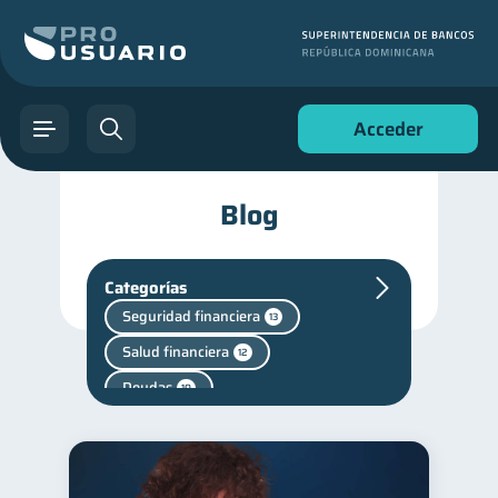
Acceder
Blog
Categorías
Seguridad financiera
13
Salud financiera
12
Deudas
10
Superintendencia de Bancos
4
Vacaciones
2
Cuenta Abandonada
2