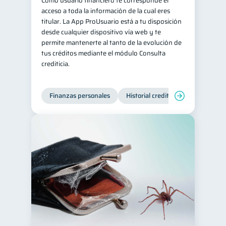
Como usuario financiero te corresponde el
acceso a toda la información de la cual eres
inversiones
1
titular. La App ProUsuario está a tu disposición
Salud mental
ahorro
desde cualquier dispositivo vía web y te
1
1
permite mantenerte al tanto de la evolución de
Retiro
Doble sueldo
1
1
tus créditos mediante el módulo Consulta
Gasto responsable
crediticia.
1
información financiera
1
Finanzas personales
Historial crediticio
Servicios