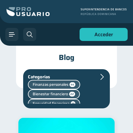
Acceder
Blog
Categorías
Finanzas personales
44
Bienestar financiero
22
Seguridad financiera
13
Historial crediticio
6
Superintendencia de Bancos
4
Cuenta Inactiva
1