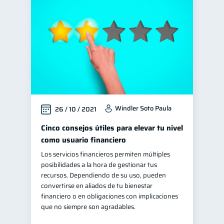
Finanzas en Pareja
1
Fraudes
1
Manejo de deudas
31
Educación financiera
31
Finanzas para jóvenes
30
Control de deudas
30
Windler Soto Paula
26 / 10 / 2021
Finanzas familiares
25
Inclusión financiera
Cinco consejos útiles para elevar tu nivel
22
como usuario financiero
Finanzas para mujeres
20
Los servicios financieros permiten múltiples
Salud financiera
12
posibilidades a la hora de gestionar tus
Productos financieros
recursos. Dependiendo de su uso, pueden
11
convertirse en aliados de tu bienestar
Organización Financiera
10
financiero o en obligaciones con implicaciones
Deudas
que no siempre son agradables.
10
Entidad financiera
8