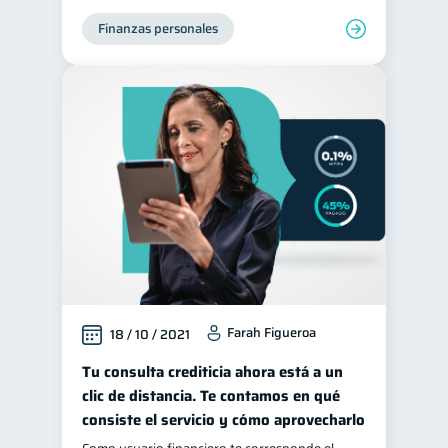
Finanzas personales
Préstamos
Ahorro
8
8
Consejos
6
Tarjeta de crédito
6
Ciberseguridad
5
Servicios
4
Derechos & Deberes
4
Vacaciones
2
Criptomonedas
2
Cuenta Abandonada
2
Inversiones
2
Farah Figueroa
18 / 10 / 2021
Finanzas Personales
1
Tu consulta crediticia ahora está a un
Educación Financiera
1
clic de distancia. Te contamos en qué
Mipymes
1
consiste el servicio y cómo aprovecharlo
Información financiera
1