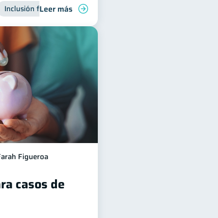
Leer más
Inclusión financiera
Finanzas para jóvenes
Manejo de 
Farah Figueroa
ara casos de