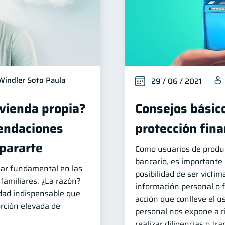
Windler Soto Paula
29 / 06 / 2021
ivienda propia?
Consejos básic
endaciones
protección fina
pararte
Como usuarios de produ
bancario, es importante 
gar fundamental en las
posibilidad de ser victim
familiares. ¿La razón?
información personal o f
dad indispensable que
acción que conlleve el 
rción elevada de
personal nos expone a r
realizar diligencias o tr