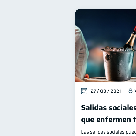
Finanzas familiares
I
25
Productos financieros
11
Ahorro
Consejos
8
6
Derechos & Deberes
V
4
Finanzas Personales
E
1
Salud mental
ahorro
1
27 / 09 / 2021
Salidas sociale
que enfermen tu
Las salidas sociales pue