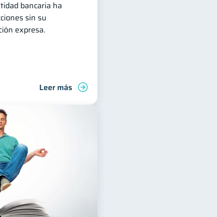
ntidad bancaria ha
ciones sin su
ción expresa.
Leer más
deudas
Finanzas familiares
Control de deudas
Finanz