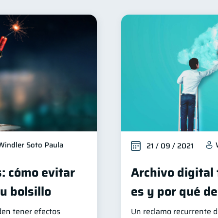
nclusión financiera
Finanzas para mujeres
Salud fi
22
20
Organización Financiera
Deudas
Entidad financier
10
10
Tarjeta de crédito
Historial crediticio
Cibersegur
6
6
acaciones
Criptomonedas
Cuenta Abandonada
2
2
2
ducación Financiera
Mipymes
Información financi
1
1
Retiro
Doble sueldo
Gasto responsable
1
1
1
1
Windler Soto Paula
21 / 09 / 2021
s: cómo evitar
Archivo digital
 bolsillo
es y por qué de
den tener efectos
Un reclamo recurrente d