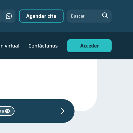
Agendar cita
Buscar
n virtual
Contáctanos
Acceder
ra
13
1
de deudas
30