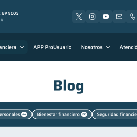
anciera
APP ProUsuario
Nosotros
Atenció
Blog
ersonales
Bienestar financiero
Seguridad financie
44
22
Cuenta Inactiva
Finanzas en Pareja
Fraudes
4
1
1
cación financiera
Finanzas para jóvenes
Control 
31
30