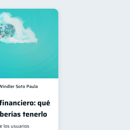
nanciera
12
a
Préstamos
8
8
idad
Servicios
5
4
Inversiones
2
era
inversiones
1
1
información financiera
1
Windler Soto Paula
 financiero: qué
berías tenerlo
e los usuarios