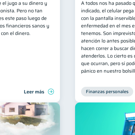
 el jugo a su dinero y
A todos nos ha pasado q
ionista. Pero no tan
indicado, el celular peg
des este paso luego de
con la pantalla inservib
os financieros sanos y
enfermedad en el mes e
con el dinero.
tenemos. Son imprevist
atención lo antes posibl
hacen correr a buscar d
atenderlos. Lo cierto e
que ocurran, pero sí po
pánico en nuestro bolsill
Leer más
Finanzas personales