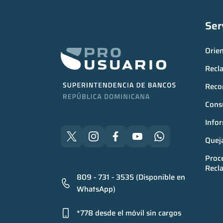
Ser
Orie
Recl
Reco
Consu
Infor
Quej
Proce
Recl
809 - 731 - 3535 (Disponible en
WhatsApp)
*778 desde el móvil sin cargos