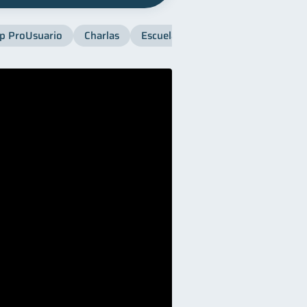
p ProUsuario
Charlas
Escuela SB
Finanzas para muje