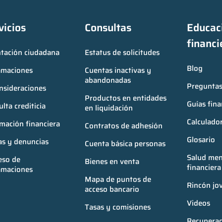
vicios
Consultas
Educaci
financi
ntación ciudadana
Estatus de solicitudes
Blog
amaciones
Cuentas inactivas y 
abandonadas
Preguntas
nsideraciones
Productos en entidades 
Guías fina
lta crediticia
en liquidación
Calculador
mación financiera
Contratos de adhesión
Glosario
as y denuncias
Cuenta básica personas
Salud ment
so de 
Bienes en venta
financiera
amaciones
Mapa de puntos de 
Rincón jo
acceso bancario
Videos
Tasas y comisiones
Recuperac