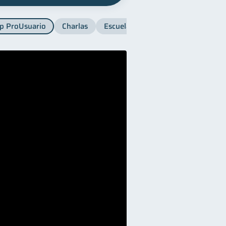
p ProUsuario
Charlas
Escuela SB
Finanzas para muje