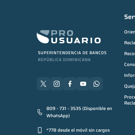
Ser
Orie
Recl
Reco
Consu
Infor
Quej
Proce
Recl
809 - 731 - 3535 (Disponible en
WhatsApp)
*778 desde el móvil sin cargos