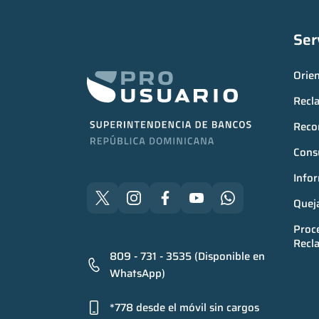
Ser
Orie
Recl
Reco
Consu
Infor
Quej
Proce
Recl
809 - 731 - 3535 (Disponible en
WhatsApp)
*778 desde el móvil sin cargos