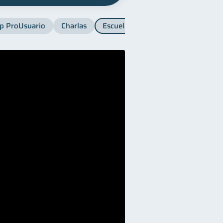
p ProUsuario
Charlas
Escuela SB
Finanzas para muje