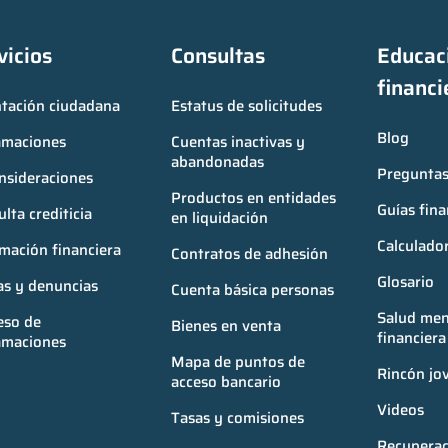
vicios
Consultas
Educaci
financi
ntación ciudadana
Estatus de solicitudes
Blog
amaciones
Cuentas inactivas y 
abandonadas
Preguntas
nsideraciones
Productos en entidades 
Guías fina
lta crediticia
en liquidación
Calculador
mación financiera
Contratos de adhesión
Glosario
as y denuncias
Cuenta básica personas
Salud ment
so de 
Bienes en venta
financiera
amaciones
Mapa de puntos de 
Rincón jo
acceso bancario
Videos
Tasas y comisiones
Recuperac