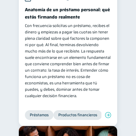
inversiones
ahorro
Anatomía de un préstamo personal: qué
1
1
estás firmando realmente
Retiro
Doble sueldo
1
1
Con frecuencia solicitas un préstamo, recibes el
Gasto responsable
1
dinero y empiezas a pagar las cuotas sin tener
información financiera
plena claridad sobre qué factores la componen
1
ni por qué. Al final, terminas devolviendo
mucho más de lo que recibiste. La respuesta
suele encontrarse en un elemento fundamental
que conviene comprender bien antes de firmar
un contrato: la tasa de interés. Entender cómo
funciona un préstamo no es cosa de
economistas, es una herramienta que tú
puedes, y debes, dominar antes de tomar
cualquier decisión financiera.
Préstamos
Productos financieros
Manejo de deud