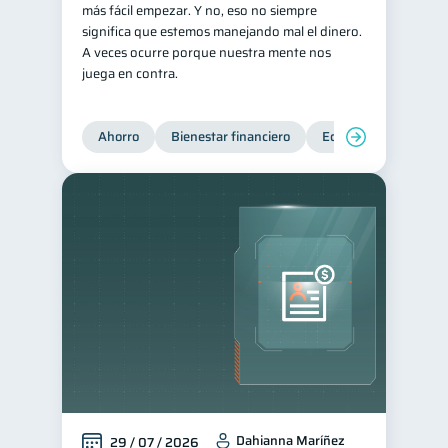
más fácil empezar. Y no, eso no siempre
Entidad financiera
significa que estemos manejando mal el dinero.
8
A veces ocurre porque nuestra mente nos
Préstamos
Ahorro
8
8
juega en contra.
Consejos
6
Tarjeta de crédito
6
Ahorro
Bienestar financiero
Educación financiera
Historial crediticio
6
Servicios
4
Derechos & Deberes
4
Criptomonedas
2
Inversiones
2
Finanzas Personales
1
Finanzas en Pareja
1
Educación Financiera
1
Fraudes
Mipymes
1
1
Dahianna Maríñez
29 / 07 / 2026
Información financiera
1