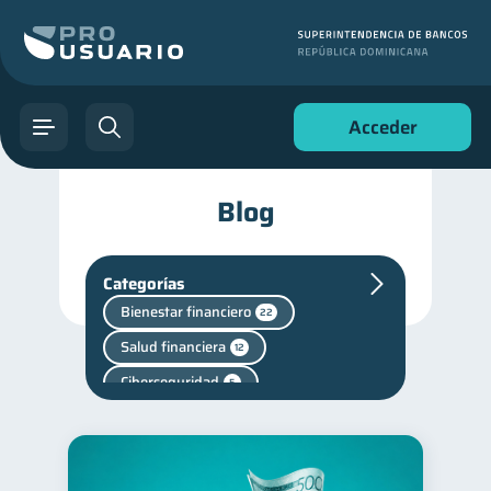
Acceder
Blog
Categorías
Bienestar financiero
22
Salud financiera
12
Ciberseguridad
5
Superintendencia de Bancos
4
Vacaciones
2
Cuenta Abandonada
2