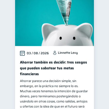
Cuenta Inactiva
1
Salud mental
1
Finanzas personales
44
Manejo de deudas
31
Educación financiera
31
Finanzas para jóvenes
30
Linnette Levy
03 / 08 / 2026
Control de deudas
30
Finanzas familiares
Ahorrar también es decidir: tres sesgos
25
que pueden sabotear tus metas
Inclusión financiera
22
financieras
Finanzas para mujeres
20
Ahorrar parece una decisión simple, sin
Seguridad financiera
13
embargo, en la práctica no siempre lo es.
Muchas veces tenemos la intención de guardar
Productos financieros
11
dinero, pero terminamos postergándolo o
Organización Financiera
usándolo en otras cosas, como salidas, antojos
10
u ofertas con la idea de que en el futuro será
Deudas
10