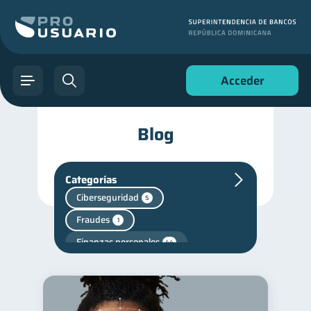
Acceder
Blog
Categorías
Ciberseguridad
5
Fraudes
1
Finanzas personales
44
Manejo de deudas
31
Educación financiera
31
Finanzas para jóvenes
30