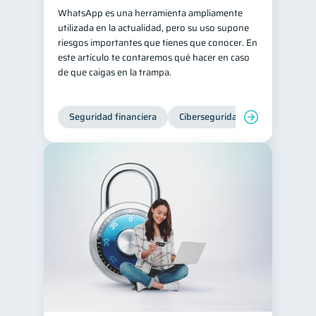
WhatsApp es una herramienta ampliamente
inversiones
1
utilizada en la actualidad, pero su uso supone
riesgos importantes que tienes que conocer. En
Salud mental
ahorro
1
1
este artículo te contaremos qué hacer en caso
Retiro
Doble sueldo
1
1
de que caigas en la trampa.
Gasto responsable
1
información financiera
1
Seguridad financiera
Ciberseguridad