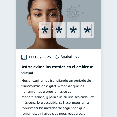
Control de deudas
30
Finanzas familiares
25
Inclusión financiera
22
Bienestar financiero
22
Finanzas para mujeres
20
Seguridad financiera
13
Anabel Inoa
13 / 03 / 2025
Salud financiera
12
Productos financieros
Así se evitan las estafas en el ambiente
11
virtual
Organización Financiera
10
Nos encontramos transitando un periodo de
Deudas
10
transformación digital. A medida que las
Entidad financiera
herramientas y programas se van
8
modernizando, y para que su uso sea cada vez
Préstamos
Ahorro
8
8
más sencillo y accesible, se hace importante
Consejos
robustecer las medidas de seguridad que
6
tomamos, evitando que nuestros datos y
Tarjeta de crédito
6