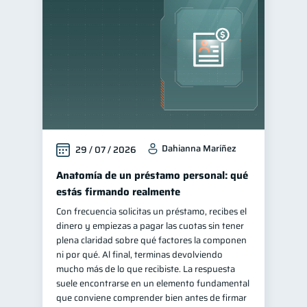
Educación financiera
31
Finanzas para jóvenes
30
Control de deudas
30
Finanzas familiares
25
Inclusión financiera
22
Bienestar financiero
22
Dahianna Maríñez
29 / 07 / 2026
Finanzas para mujeres
20
Salud financiera
Anatomía de un préstamo personal: qué
12
estás firmando realmente
Productos financieros
11
Con frecuencia solicitas un préstamo, recibes el
Organización Financiera
10
dinero y empiezas a pagar las cuotas sin tener
Deudas
Préstamos
plena claridad sobre qué factores la componen
10
8
ni por qué. Al final, terminas devolviendo
Ahorro
Consejos
8
6
mucho más de lo que recibiste. La respuesta
Tarjeta de crédito
suele encontrarse en un elemento fundamental
6
que conviene comprender bien antes de firmar
Historial crediticio
6