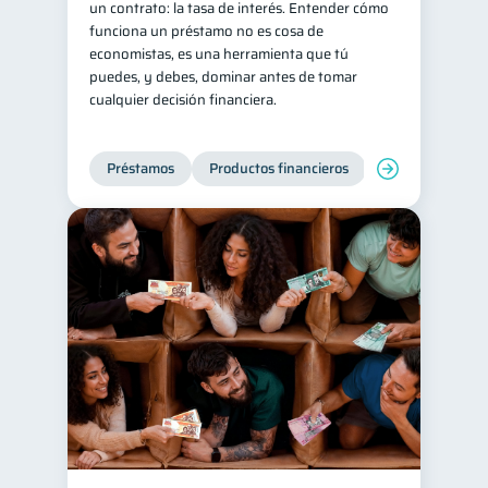
un contrato: la tasa de interés. Entender cómo
funciona un préstamo no es cosa de
Servicios
4
economistas, es una herramienta que tú
Derechos & Deberes
4
puedes, y debes, dominar antes de tomar
cualquier decisión financiera.
Vacaciones
2
Criptomonedas
2
Préstamos
Productos financieros
Manejo de deud
Cuenta Abandonada
2
Inversiones
2
Cuenta Inactiva
1
Finanzas Personales
1
Finanzas en Pareja
1
Educación Financiera
1
Fraudes
Mipymes
1
1
Información financiera
1
inversiones
1
Salud mental
ahorro
1
1