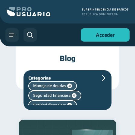
Acceder
Blog
Categorías
Manejo de deudas
31
Seguridad financiera
13
Entidad financiera
8
Ciberseguridad
5
Superintendencia de Bancos
4
Finanzas personales
44