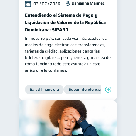
Dahianna Mariñez
03 / 07 / 2026
Retiro
Doble sueldo
1
1
Entendiendo el Sistema de Pago y
Gasto responsable
1
Liquidación de Valores de la República
información financiera
Dominicana: SIPARD
1
En nuestro país, son cada vez más usados los
medios de pago electrónicos: transferencias,
tarjetas de crédito, aplicaciones bancarias,
billeteras digitales… pero ¿tienes alguna idea de
cómo funciona todo este asunto? En este
artículo te lo contamos.
Salud financiera
Superintendencia de Bancos