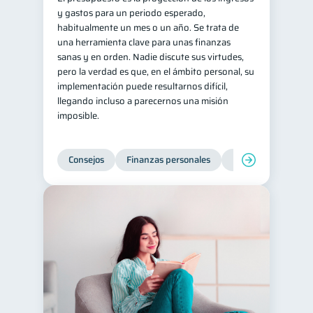
y gastos para un periodo esperado,
Salud mental
ahorro
1
1
habitualmente un mes o un año. Se trata de
una herramienta clave para unas finanzas
Retiro
Doble sueldo
1
1
sanas y en orden. Nadie discute sus virtudes,
Gasto responsable
1
pero la verdad es que, en el ámbito personal, su
implementación puede resultarnos difícil,
información financiera
1
llegando incluso a parecernos una misión
imposible.
Consejos
Finanzas personales
Educación financie