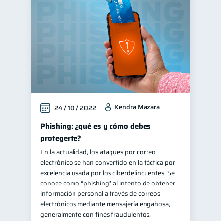
Finanzas personales
44
Manejo de deudas
31
Educación financiera
31
Finanzas para jóvenes
30
Control de deudas
30
Finanzas familiares
25
Kendra Mazara
24 / 10 / 2022
Inclusión financiera
22
Bienestar financiero
Phishing: ¿qué es y cómo debes
22
protegerte?
Finanzas para mujeres
20
En la actualidad, los ataques por correo
Seguridad financiera
13
electrónico se han convertido en la táctica por
Salud financiera
excelencia usada por los ciberdelincuentes. Se
12
conoce como “phishing” al intento de obtener
Productos financieros
11
información personal a través de correos
Organización Financiera
electrónicos mediante mensajería engañosa,
10
generalmente con fines fraudulentos.
Deudas
10