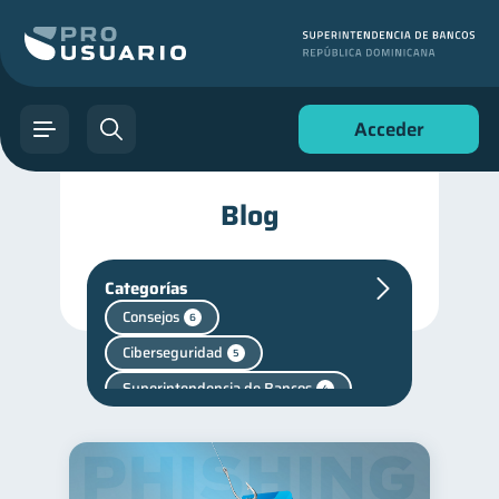
Acceder
Blog
Categorías
Consejos
6
Ciberseguridad
5
Superintendencia de Bancos
4
Vacaciones
2
Cuenta Abandonada
2
Cuenta Inactiva
1