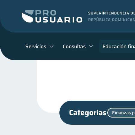
Servicios
Consultas
Educación fin
Categorías
Finanzas p
Fraudes
Manejo de d
1
Control de deudas
Fi
30