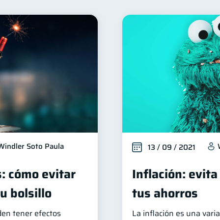
alud financiera
Productos financieros
Organizació
12
11
iera
Préstamos
Ahorro
Consejos
Tar
8
8
8
6
erseguridad
Servicios
Derechos & Deberes
V
5
4
4
a Abandonada
Inversiones
Cuenta Inactiva
F
2
2
1
ucación Financiera
Mipymes
Información financier
1
1
Retiro
Doble sueldo
Gasto responsable
1
1
1
1
Windler Soto Paula
13 / 09 / 2021
s: cómo evitar
Inflación: evi
 bolsillo
tus ahorros
den tener efectos
La inflación es una var