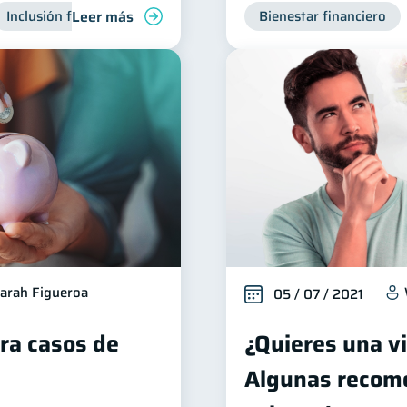
Leer más
Inclusión financiera
Finanzas para jóvenes
Bienestar financiero
Manejo de d
arah Figueroa
05 / 07 / 2021
ara casos de
¿Quieres una v
Algunas recom