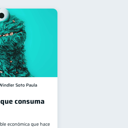
n Financiera
10
jeta de crédito
6
acaciones
2
inanzas Personales
1
a
inversiones
1
1
información financiera
1
Windler Soto Paula
ta que consuma
iable económica que hace