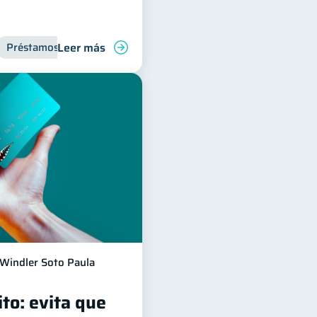
Leer más
Préstamos
Ahorro
Finanzas para jóvenes
Windler Soto Paula
ito: evita que