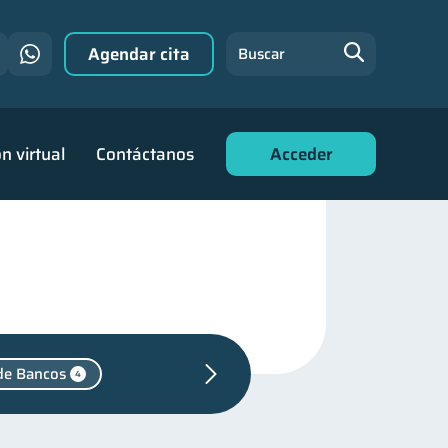
Agendar cita
Buscar
n virtual
Contáctanos
Acceder
de Bancos
4
0
ra mujeres
20