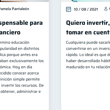
Pamela Pantaleón
10 / 08 / 2021
ispensable para
Quiero invertir
nanciero
tomar en cuent
érmino educación
Cualquiera puede sacarle
pularidad en distintos
convertirse en un invers
lica porque antes era
rápido. Lo ideal es que 
zaban exclusivamente los
haber desarrollado hábi
nómica. Hoy en día
madurado en tu relación 
cidido conocer acerca
inición simple permite
invertir los recursos. De
obtener, administrar e