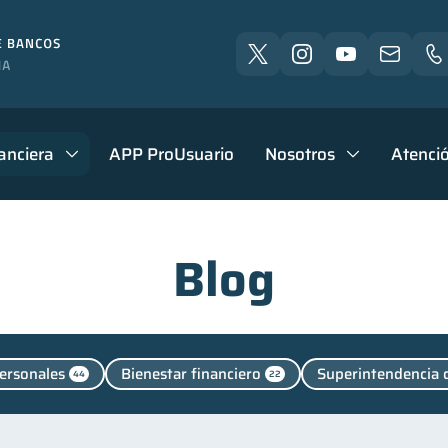
anciera
APP ProUsuario
Nosotros
Atenció
Blog
ersonales
Bienestar financiero
Superintendencia 
44
22
eudas
Educación financiera
Finanzas para jóvenes
31
31
3
nanzas familiares
Inclusión financiera
Finanzas pa
25
22