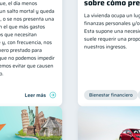
sobre cómo pre
ue, el día menos
a un salto mortal y queda
La vivienda ocupa un lu
e, o se nos presenta una
finanzas personales y/o 
n el que más gastos
Esta supone una necesi
s que necesitan
suele requerir una prop
 y, con frecuencia, nos
nuestros ingresos.
nero prestado para
s que no podemos impedir
demos evitar que causen
o.
Leer más
Bienestar financiero