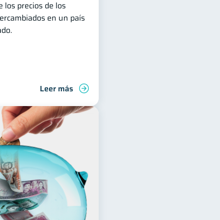
 los precios de los
ntercambiados en un país
ado.
Leer más
deudas
Finanzas familiares
Control de deudas
Finanz