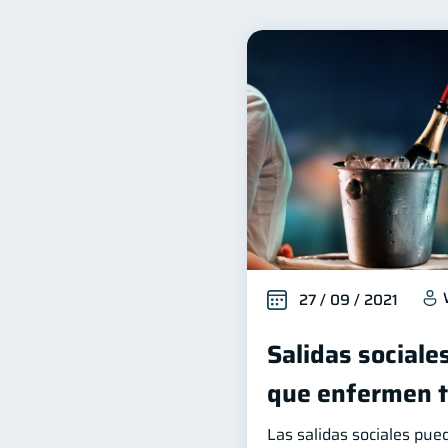
Seguridad financiera
S
13
Deudas
Entidad financ
10
Historial crediticio
Cib
6
Criptomonedas
Cuent
2
Finanzas en Pareja
Ed
1
Salud mental
ahorro
1
27 / 09 / 2021
Salidas sociale
que enfermen tu
Las salidas sociales pue