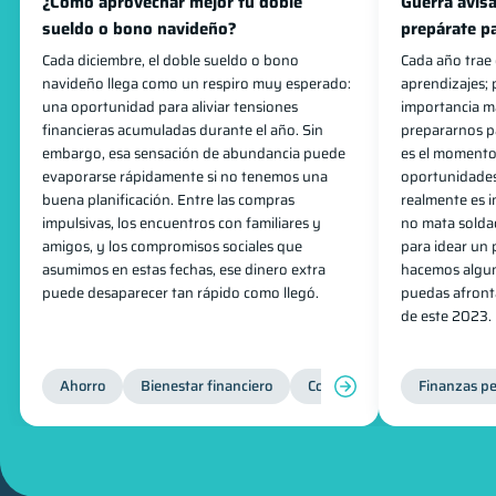
¿Cómo aprovechar mejor tu doble
Guerra avis
sueldo o bono navideño?
prepárate pa
Cada diciembre, el doble sueldo o bono
Cada año trae 
navideño llega como un respiro muy esperado:
aprendizajes; 
una oportunidad para aliviar tensiones
importancia m
financieras acumuladas durante el año. Sin
prepararnos p
embargo, esa sensación de abundancia puede
es el momento
evaporarse rápidamente si no tenemos una
oportunidades
buena planificación. Entre las compras
realmente es 
impulsivas, los encuentros con familiares y
no mata solda
amigos, y los compromisos sociales que
para idear un 
asumimos en estas fechas, ese dinero extra
hacemos algu
puede desaparecer tan rápido como llegó.
puedas afront
de este 2023.
Ahorro
Bienestar financiero
Consejos
Organización F
Finanzas pe