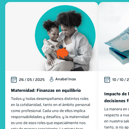
Anabel Inoa
26 / 05 / 2025
10 / 10 /
Maternidad: Finanzas en equilibrio
Impacto de 
Todos y todas desempeñamos distintos roles
decisiones f
en la cotidianidad, tanto en el ámbito personal
La manera en 
como profesional. Cada uno de ellos implica
respecto a nue
responsabilidades y desafíos, y la maternidad
en nuestra sal
es uno de esos roles que especialmente nos
tanto, si no a
reta de manera consistente. La misma trae