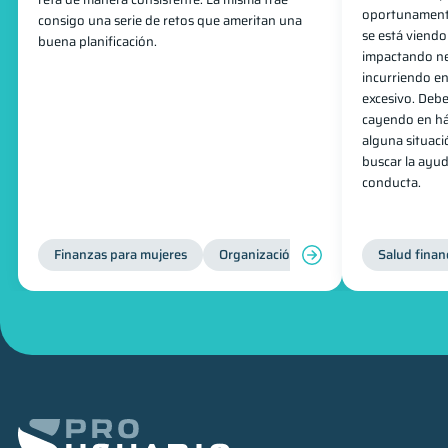
oportunamente
consigo una serie de retos que ameritan una
se está viendo
buena planificación.
impactando ne
incurriendo e
excesivo. Debe
cayendo en há
alguna situac
buscar la ayud
conducta.
Finanzas para mujeres
Organización Financiera
Salud finan