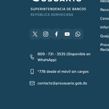
Recl
Reco
Consu
Infor
Quej
Proce
Recl
809 - 731 - 3535 (Disponible en
WhatsApp)
*778 desde el móvil sin cargos
contacto@prousuario.gob.do