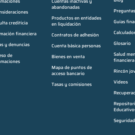
Blog
amaciones
Cuentas inactivas y 
abandonadas
Preguntas
nsideraciones
Productos en entidades 
Guías fina
lta crediticia
en liquidación
Calculador
mación financiera
Contratos de adhesión
Glosario
as y denuncias
Cuenta básica personas
Salud ment
so de 
Bienes en venta
financiera
amaciones
Mapa de puntos de 
Rincón jo
acceso bancario
Videos
Tasas y comisiones
Recuperac
Repositori
Educativo
Seguridad 